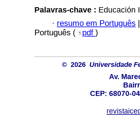
Palavras-chave :
Educación I
·
resumo em Português
|
Português (
pdf
)
© 2026
Universidade F
Av. Mare
Bair
CEP: 68070-04
revistaic