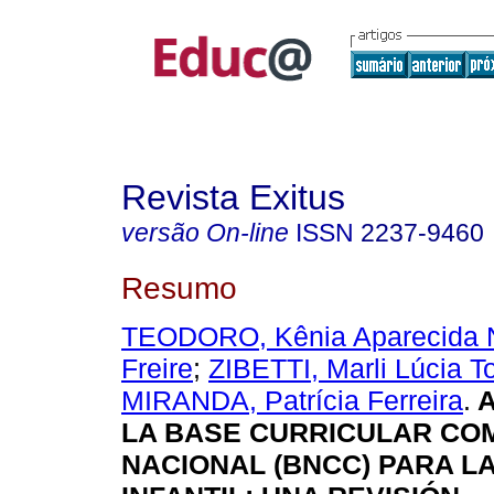
Revista Exitus
versão On-line
ISSN
2237-9460
Resumo
TEODORO, Kênia Aparecida 
Freire
;
ZIBETTI, Marli Lúcia T
MIRANDA, Patrícia Ferreira
.
A
LA BASE CURRICULAR CO
NACIONAL (BNCC) PARA L