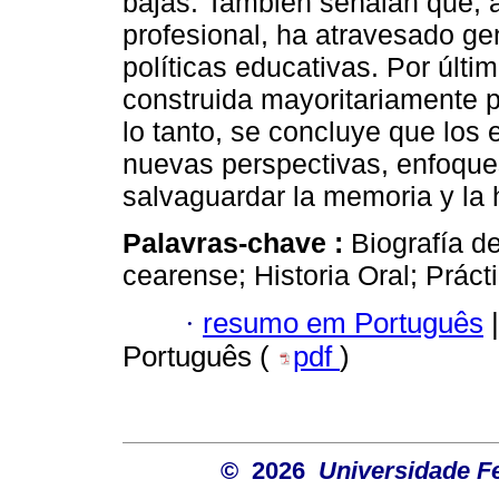
bajas. También señalan que, a 
profesional, ha atravesado ge
políticas educativas. Por últ
construida mayoritariamente p
lo tanto, se concluye que los
nuevas perspectivas, enfoque
salvaguardar la memoria y la h
Palavras-chave :
Biografía d
cearense; Historia Oral; Práct
·
resumo em Português
|
Português (
pdf
)
© 2026
Universidade F