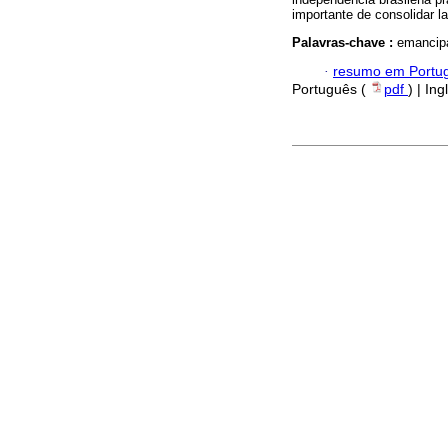
importante de consolidar la
Palavras-chave :
emancipac
·
resumo em Portu
Português (
pdf
) | Ing