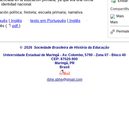
Enviar 
 identidad nacional.
Compartilh
ión política; historia; escuela primaria; narrativa.
Mais
guês
|
Inglês
·
texto em Português
|
Inglês
·
Mais
lês (
pdf
)
Permali
© 2026
Sociedade Brasileira de História da Educação
Universidade Estadual de Maringá - Av. Colombo, 5790 - Zona 07 - Bloco 40
CEP: 87020-900
Maringá, PR
Brasil
rbhe.sbhe@gmail.com