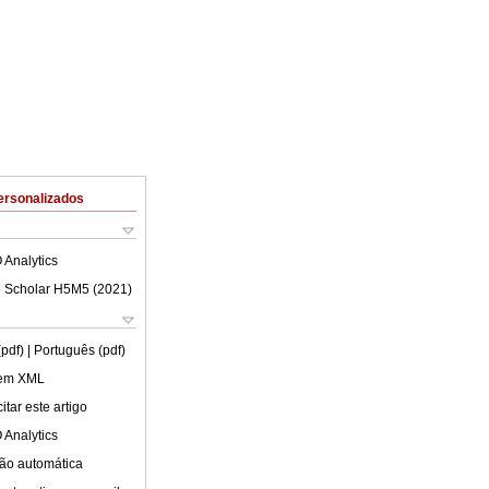
ersonalizados
 Analytics
 Scholar H5M5 (
2021
)
(pdf)
| Português (pdf)
 em XML
tar este artigo
 Analytics
ão automática