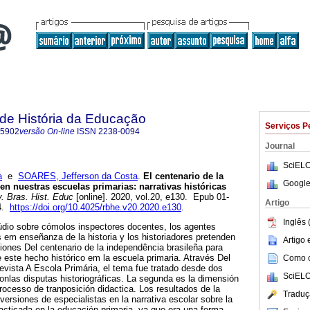
a de História da Educação
Serviços P
-5902
versão On-line
ISSN
2238-0094
Journal
SciELO
a
e
SOARES, Jefferson da Costa
.
El centenario de la
Google
en nuestras escuelas primarias: narrativas históricas
. Bras. Hist. Educ
[online]. 2020, vol.20, e130. Epub 01-
Artigo
94.
https://doi.org/10.4025/rbhe.v20.2020.e130
.
Inglês 
údio sobre cómolos inspectores docentes, los agentes
s em enseñanza de la historia y los historiadores pretenden
Artigo
ciones Del centenario de la independência brasileña para
e este hecho histórico em la escuela primaria. Através Del
Como ci
revista A Escola Primária, el tema fue tratado desde dos
SciELO
sonlas disputas historiográficas. La segunda es la dimensión
ocesso de tranposición didactica. Los resultados de la
Traduç
nversiones de especialistas en la narrativa escolar sobre la
acticada en la educación primaria, ya que era una forma