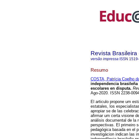
Revista Brasileir
versão impressa
ISSN
1519
Resumo
COSTA, Patrícia Coelho d
independencia brasileña 
escolares en disputa.
Rev
Ago-2020. ISSN 2238-00
El articulo propone um est
estatales, los especialista
apropiar se de las celebra
afirmar um certa visione d
análisis documental de la 
perspectivas. El primeiro 
pedagógica basada en el pr
investigácion indican las i
independência brasileña pr