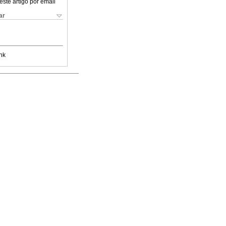
este artigo por email
ar
nk