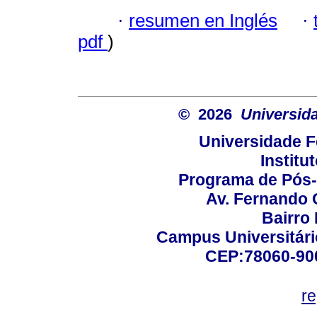
·
resumen en Inglés
·
pdf
)
© 2026
Universid
Universidade F
Institu
Programa de Pós
Av. Fernando 
Bairro
Campus Universitário
CEP:78060-900 
r