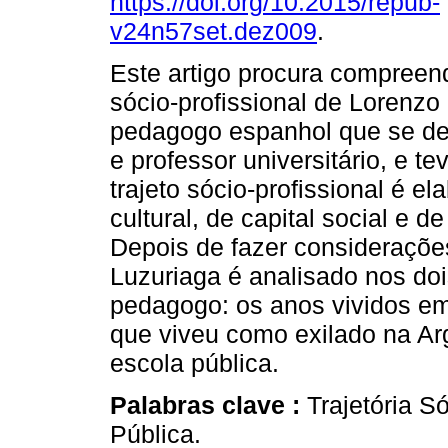
https://doi.org/10.2015/repub-
v24n57set.dez009
.
Este artigo procura compreende
sócio-profissional de Lorenzo
pedagogo espanhol que se dest
e professor universitário, e t
trajeto sócio-profissional é e
cultural, de capital social e 
Depois de fazer consideraçõe
Luzuriaga é analisado nos do
pedagogo: os anos vividos em
que viveu como exilado na Ar
escola pública.
Palabras clave :
Trajetória S
Pública.