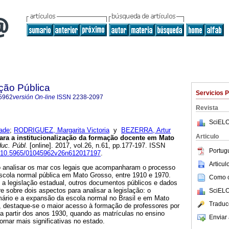
ção Pública
Servicios 
5962
versión On-line
ISSN
2238-2097
Revista
SciELO
rade
;
RODRIGUEZ, Margarita Victoria
y
BEZERRA, Artur
Articulo
ara a institucionalização da formação docente em Mato
uc. Públ.
[online]. 2017, vol.26, n.61, pp.177-197. ISSN
Portug
rg/10.5965/01045962v26n612017197
.
Articu
o analisar os mar cos legais que acompanharam o processo
escola normal pública em Mato Grosso, entre 1910 e 1970.
Como ci
 a legislação estadual, outros documentos públicos e dados
re sobre dois aspectos para analisar a legislação: o
SciELO
mário e a expansão da escola normal no Brasil e em Mato
Traduc
 destaque-se o maior acesso à formação de professores por
a partir dos anos 1930, quando as matrículas no ensino
Enviar 
rnar mais significativas no estado.