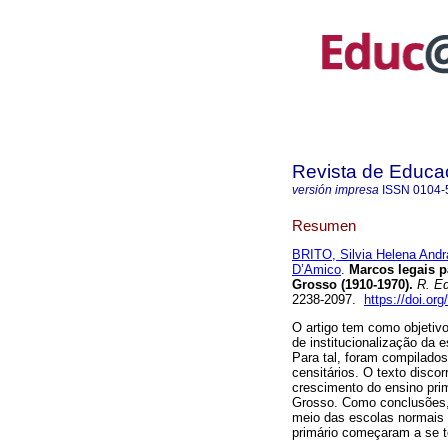
Revista de Educa
versión impresa
ISSN
0104-
Resumen
BRITO, Silvia Helena And
D’Amico
.
Marcos legais p
Grosso (1910-1970).
R. Ed
2238-2097.
https://doi.o
O artigo tem como objetiv
de institucionalização da 
Para tal, foram compilados
censitários. O texto discor
crescimento do ensino pri
Grosso. Como conclusões,
meio das escolas normais 
primário começaram a se to