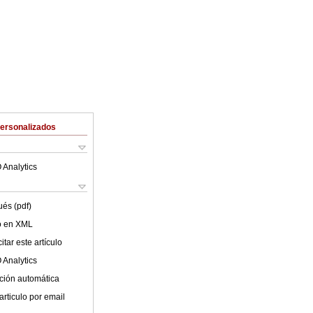
Personalizados
 Analytics
ués (pdf)
lo en XML
tar este artículo
 Analytics
ción automática
articulo por email