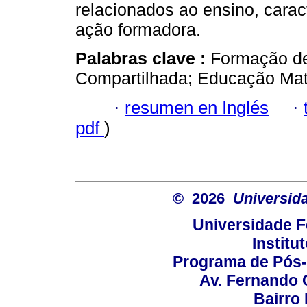
relacionados ao ensino, cara
ação formadora.
Palabras clave :
Formação de
Compartilhada; Educação Mate
·
resumen en Inglés
·
pdf
)
© 2026
Universid
Universidade F
Institu
Programa de Pós
Av. Fernando 
Bairro