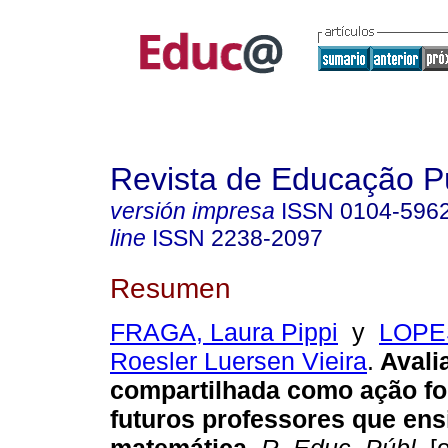
Revista de Educação P
versión impresa
ISSN
0104-596
line
ISSN
2238-2097
Resumen
FRAGA, Laura Pippi
y
LOPES
Roesler Luersen Vieira
.
Avali
compartilhada como ação f
futuros professores que en