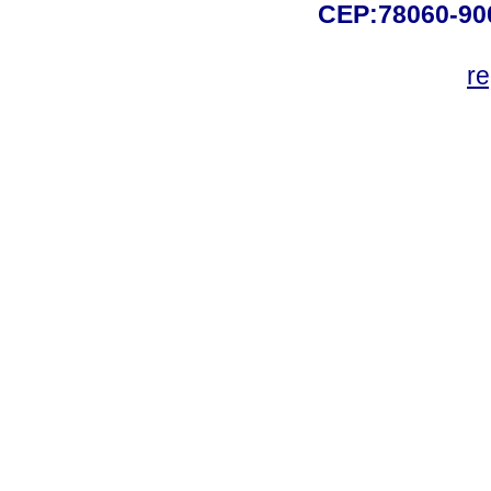
CEP:78060-900 
r