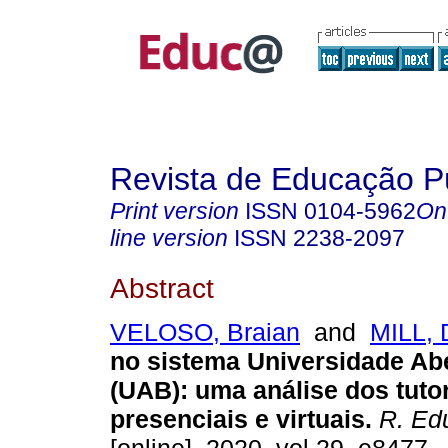
Revista de Educação P
Print version
ISSN
0104-5962
On
line version
ISSN
2238-2097
Abstract
VELOSO, Braian
and
MILL, 
no sistema Universidade Abe
(UAB): uma análise dos tuto
presenciais e virtuais.
R. Edu