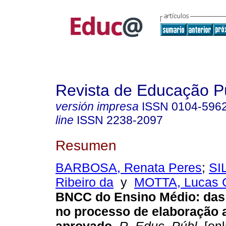
Revista de Educação P
versión impresa
ISSN
0104-596
line
ISSN
2238-2097
Resumen
BARBOSA, Renata Peres
;
SI
Ribeiro da
y
MOTTA, Lucas G
BNCC do Ensino Médio: das 
no processo de elaboração a