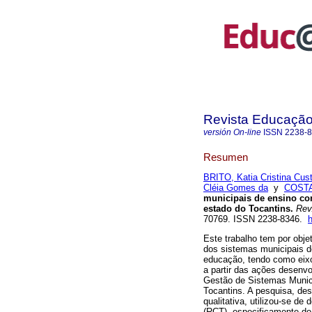
Revista Educação
versión On-line
ISSN
2238-
Resumen
BRITO, Katia Cristina Cust
Cléia Gomes da
y
COSTA,
municipais de ensino co
estado do Tocantins.
Rev.
70769. ISSN 2238-8346.
Este trabalho tem por obje
dos sistemas municipais d
educação, tendo como eixo
a partir das ações desenvo
Gestão de Sistemas Munic
Tocantins. A pesquisa, de
qualitativa, utilizou-se 
(RCT), especificamente do