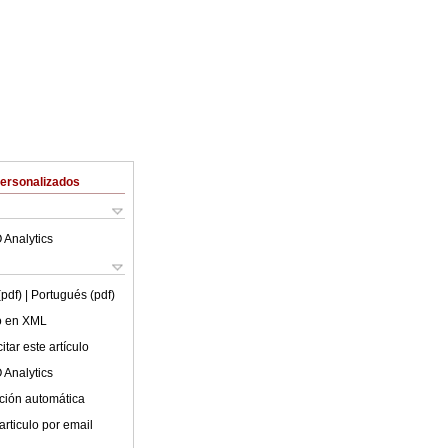
Personalizados
 Analytics
(pdf)
| Portugués (pdf)
lo en XML
tar este artículo
 Analytics
ción automática
articulo por email