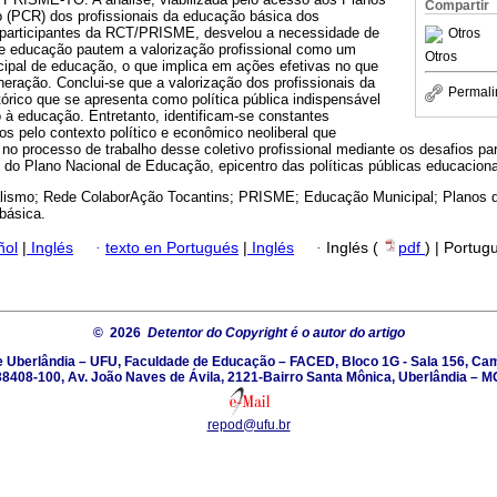
Compartir
 (PCR) dos profissionais da educação básica dos
 participantes da RCT/PRISME, desvelou a necessidade de
Otros
e educação pautem a valorização profissional como um
Otros
ipal de educação, o que implica em ações efetivas no que
uneração. Conclui-se que a valorização dos profissionais da
Permali
órico que se apresenta como política pública indispensável
to à educação. Entretanto, identificam-se constantes
s pelo contexto político e econômico neoliberal que
no processo de trabalho desse coletivo profissional mediante os desafios pa
e do Plano Nacional de Educação, epicentro das políticas públicas educacion
alismo; Rede ColaborAção Tocantins; PRISME; Educação Municipal; Planos d
básica.
ñol
|
Inglés
·
texto en Portugués
|
Inglés
·
Inglés (
pdf
) | Portug
© 2026
Detentor do Copyright é o autor do artigo
e Uberlândia – UFU, Faculdade de Educação – FACED, Bloco 1G - Sala 156, C
38408-100, Av. João Naves de Ávila, 2121-Bairro Santa Mônica, Uberlândia – M
repod@ufu.br