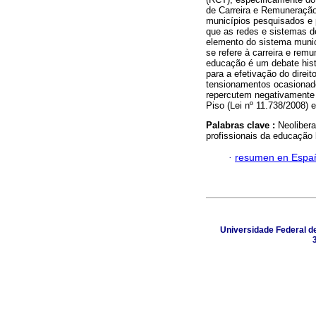
de Carreira e Remuneração
municípios pesquisados e
que as redes e sistemas d
elemento do sistema munic
se refere à carreira e rem
educação é um debate hist
para a efetivação do direi
tensionamentos ocasionado
repercutem negativamente 
Piso (Lei nº 11.738/2008) 
Palabras clave :
Neoliber
profissionais da educação 
·
resumen en Espa
Universidade Federal d