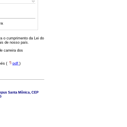
nk
ra o cumprimento da Lei do
ais de nosso país.
e carreira dos
ués (
pdf
)
ampus Santa Mônica, CEP
G