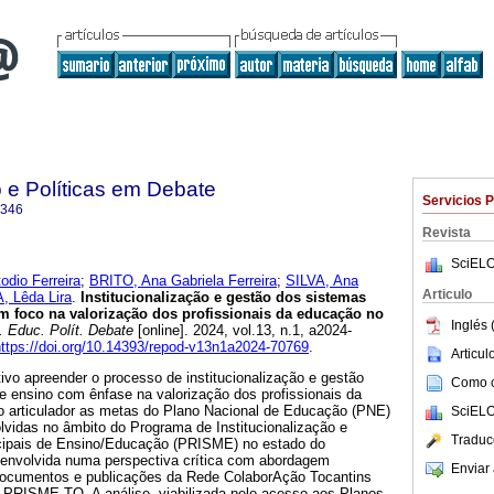
 e Políticas em Debate
Servicios 
8346
Revista
SciELO
odio Ferreira
;
BRITO, Ana Gabriela Ferreira
;
SILVA, Ana
Articulo
 Lêda Lira
.
Institucionalização e gestão dos sistemas
m foco na valorização dos profissionais da educação no
Inglés 
 Educ. Polít. Debate
[online]. 2024, vol.13, n.1, a2024-
https://doi.org/10.14393/repod-v13n1a2024-70769
.
Articu
tivo apreender o processo de institucionalização e gestão
Como ci
e ensino com ênfase na valorização dos profissionais da
 articulador as metas do Plano Nacional de Educação (PNE)
SciELO
lvidas no âmbito do Programa de Institucionalização e
Traduc
ipais de Ensino/Educação (PRISME) no estado do
senvolvida numa perspectiva crítica com abordagem
Enviar 
de documentos e publicações da Rede ColaborAção Tocantins
 PRISME-TO. A análise, viabilizada pelo acesso aos Planos