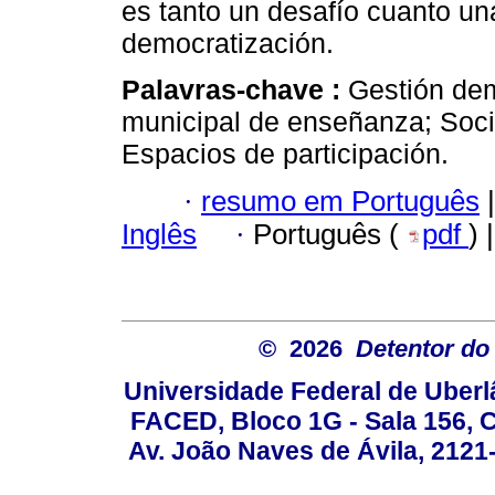
es tanto un desafío cuanto un
democratización.
Palavras-chave :
Gestión dem
municipal de enseñanza; Social
Espacios de participación.
·
resumo em Português
|
Inglês
·
Português (
pdf
) 
© 2026
Detentor do 
Universidade Federal de Uber
FACED, Bloco 1G - Sala 156,
Av. João Naves de Ávila, 2121