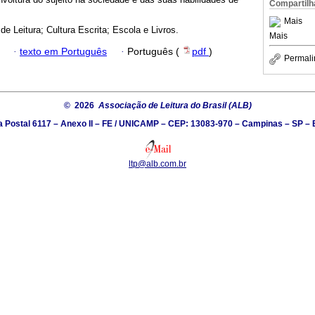
Compartilh
Mais
de Leitura; Cultura Escrita; Escola e Livros.
Mais
·
texto em Português
·
Português (
pdf
)
Permali
© 2026
Associação de Leitura do Brasil (ALB)
a Postal 6117 – Anexo II – FE / UNICAMP – CEP: 13083-970 – Campinas – SP – B
ltp@alb.com.br