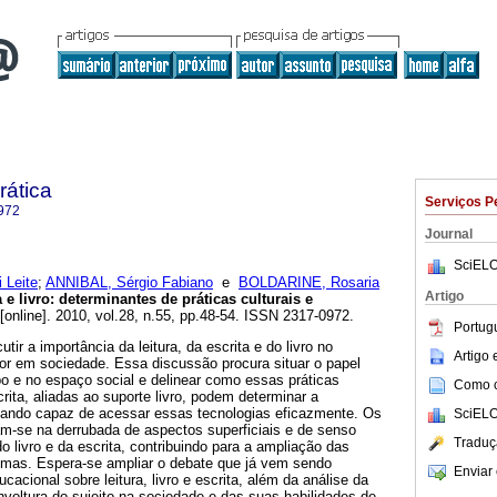
rática
Serviços P
972
Journal
SciELO
 Leite
;
ANNIBAL, Sérgio Fabiano
e
BOLDARINE, Rosaria
Artigo
a e livro: determinantes de práticas culturais e
[online]. 2010, vol.28, n.55, pp.48-54. ISSN 2317-0972.
Portug
tir a importância da leitura, da escrita e do livro no
Artigo
tor em sociedade. Essa discussão procura situar o papel
 e no espaço social e delinear como essas práticas
Como ci
scrita, aliadas ao suporte livro, podem determinar a
quando capaz de acessar essas tecnologias eficazmente. Os
SciELO
am-se na derrubada de aspectos superficiais e de senso
Traduç
o livro e da escrita, contribuindo para a ampliação das
mas. Espera-se ampliar o debate que já vem sendo
Enviar 
acional sobre leitura, livro e escrita, além da análise da
nvoltura do sujeito na sociedade e das suas habilidades de