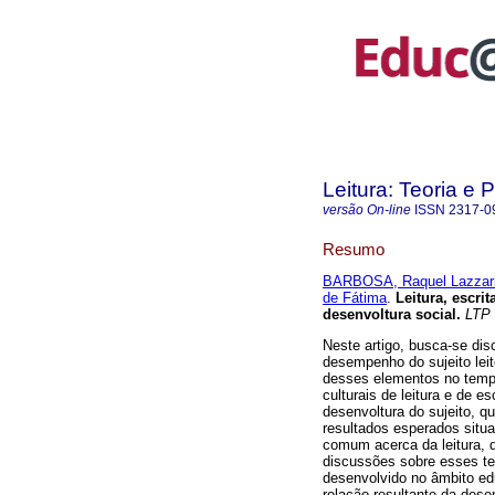
Leitura: Teoria e P
versão On-line
ISSN
2317-0
Resumo
BARBOSA, Raquel Lazzari
de Fátima
.
Leitura, escrit
desenvoltura social.
LTP
Neste artigo, busca-se discu
desempenho do sujeito lei
desses elementos no tempo
culturais de leitura e de e
desenvoltura do sujeito, 
resultados esperados situ
comum acerca da leitura, d
discussões sobre esses te
desenvolvido no âmbito educ
relação resultante da dese