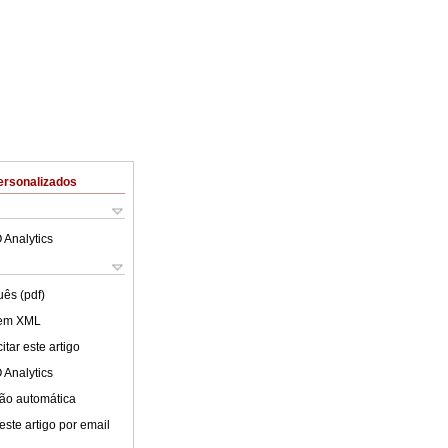
ersonalizados
 Analytics
uês (pdf)
 em XML
tar este artigo
 Analytics
ão automática
este artigo por email