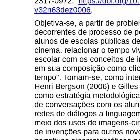
2317-0972.
https://doi.org/1
v32n63dez0006
.
Objetiva-se, a partir de probl
decorrentes de processo de 
alunos de escolas públicas de
cinema, relacionar o tempo viv
escolar com os conceitos d
em sua composição como clich
tempo". Tomam-se, como interc
Henri Bergson (2006) e Gilles 
como estratégia metodológica
de conversações com os alun
redes de diálogos a linguage
meio dos usos de imagens-ci
de invenções para outros nov