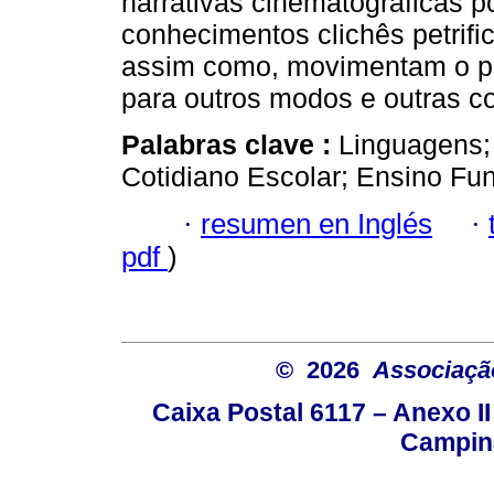
narrativas cinematográficas po
conhecimentos clichês petrifi
assim como, movimentam o p
para outros modos e outras c
Palabras clave :
Linguagens;
Cotidiano Escolar; Ensino Fu
·
resumen en Inglés
·
pdf
)
© 2026
Associação
Caixa Postal 6117 – Anexo I
Campina