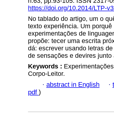
n.63, pp.93-105. ISSN 2317-
https://doi.org/10.2014/LTP-
No tablado do artigo, um o qu
texto experiência. Um porquê
experimentações de linguage
propõe: tecer uma escrita pr
dá: escrever usando letras de
de sensações e devires junto 
Keywords :
Experimentações 
Corpo-Leitor.
·
abstract in English
·
pdf
)