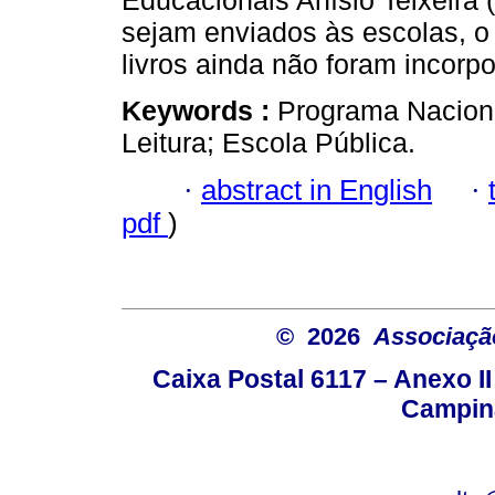
Educacionais Anísio Teixeira (
sejam enviados às escolas, o
livros ainda não foram incorp
Keywords :
Programa Naciona
Leitura; Escola Pública.
·
abstract in English
·
pdf
)
© 2026
Associação
Caixa Postal 6117 – Anexo I
Campina