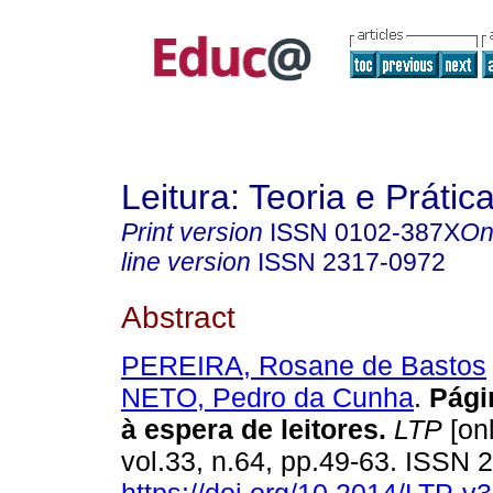
Leitura: Teoria e Prátic
Print version
ISSN
0102-387X
On
line version
ISSN
2317-0972
Abstract
PEREIRA, Rosane de Bastos
NETO, Pedro da Cunha
.
Pági
à espera de leitores.
LTP
[onl
vol.33, n.64, pp.49-63. ISSN