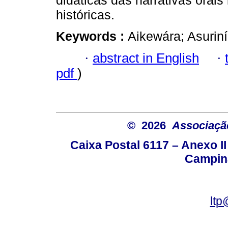
didáticas das narrativas orai
históricas.
Keywords :
Aikewára; Asuriní
·
abstract in English
·
pdf
)
© 2026
Associação
Caixa Postal 6117 – Anexo I
Campina
ltp