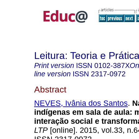
Leitura: Teoria e Prátic
Print version
ISSN
0102-387X
On
line version
ISSN
2317-0972
Abstract
NEVES, Ivânia dos Santos
.
Na
indígenas em sala de aula: 
interação social e transform
LTP
[online]. 2015, vol.33, n.