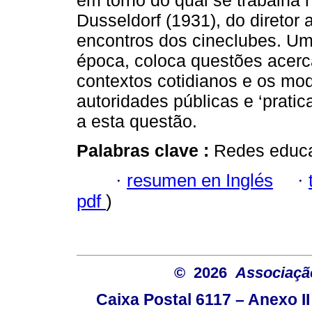
em torno do qual se trabalha 
Dusseldorf (1931), do diretor
encontros dos cineclubes. Um 
época, coloca questões acerc
contextos cotidianos e os m
autoridades públicas e ‘prati
a esta questão.
Palabras clave :
Redes educat
·
resumen en Inglés
·
pdf
)
© 2026
Associação
Caixa Postal 6117 – Anexo I