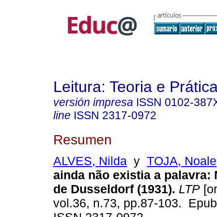
Leitura: Teoria e Prátic
versión impresa
ISSN
0102-387
line
ISSN
2317-0972
Resumen
ALVES, Nilda
y
TOJA, Noale
ainda não existia a palavra:
de Dusseldorf (1931).
LTP
[on
vol.36, n.73, pp.87-103. Epub