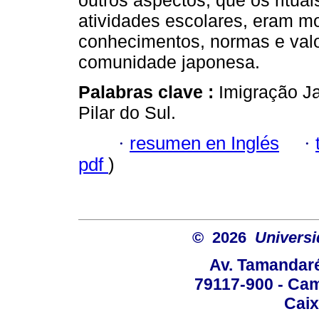
outros aspectos, que os ritua
atividades escolares, eram m
conhecimentos, normas e valo
comunidade japonesa.
Palabras clave :
Imigração Ja
Pilar do Sul.
·
resumen en Inglés
·
pdf
)
© 2026
Univers
Av. Tamandaré
79117-900 - Cam
Caix