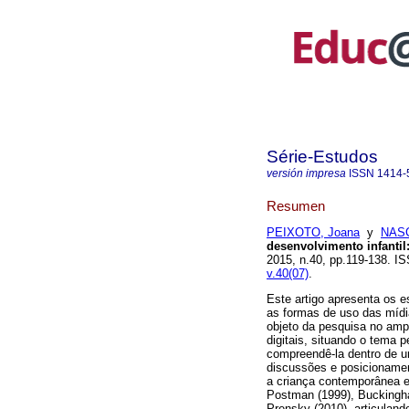
Série-Estudos
versión impresa
ISSN
1414-
Resumen
PEIXOTO, Joana
y
NASC
desenvolvimento infantil
2015, n.40, pp.119-138. 
v.40(07)
.
Este artigo apresenta os 
as formas de uso das mídia
objeto da pesquisa no amp
digitais, situando o tema 
compreendê-la dentro de u
discussões e posicionamen
a criança contemporânea e
Postman (1999), Buckingha
Prensky (2010), articulan