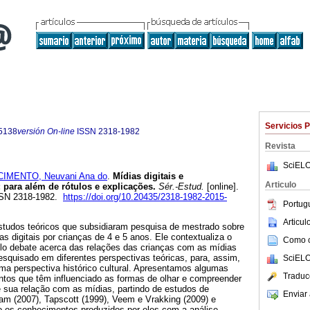
Servicios 
5138
versión On-line
ISSN
2318-1982
Revista
SciELO
IMENTO, Neuvani Ana do
.
Mídias digitais e
Articulo
: para além de rótulos e explicações.
Sér.-Estud.
[online].
ISSN 2318-1982.
https://doi.org/10.20435/2318-1982-2015-
Portug
Articu
estudos teóricos que subsidiaram pesquisa de mestrado sobre
s digitais por crianças de 4 e 5 anos. Ele contextualiza o
Como ci
lo debate acerca das relações das crianças com as mídias
pesquisado em diferentes perspectivas teóricas, para, assim,
SciELO
ma perspectiva histórico cultural. Apresentamos algumas
Traduc
tos que têm influenciado as formas de olhar e compreender
 sua relação com as mídias, partindo de estudos de
Enviar 
m (2007), Tapscott (1999), Veem e Vrakking (2009) e
do os conhecimentos produzidos por eles com a análise