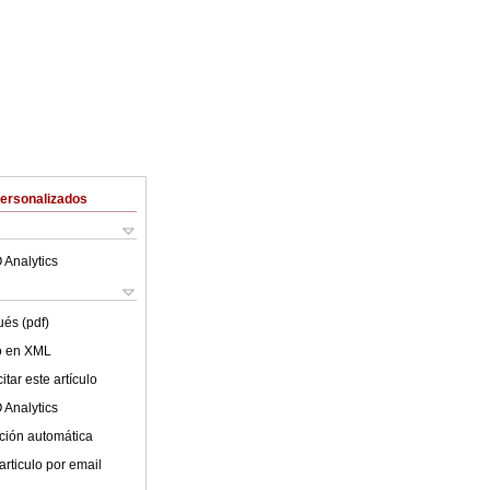
Personalizados
 Analytics
ués (pdf)
lo en XML
tar este artículo
 Analytics
ción automática
articulo por email