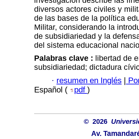
investigación describe las lí
diversos actores civiles y mili
de las bases de la política ed
Militar, considerando la introd
de subsidiariedad y la defensa
del sistema educacional nacio
Palabras clave :
libertad de 
subsidiariedad; dictadura cívic
·
resumen en Inglés
|
Por
Español (
pdf
)
© 2026
Univers
Av. Tamandaré