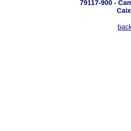
79117-900 - Cam
Caix
bac