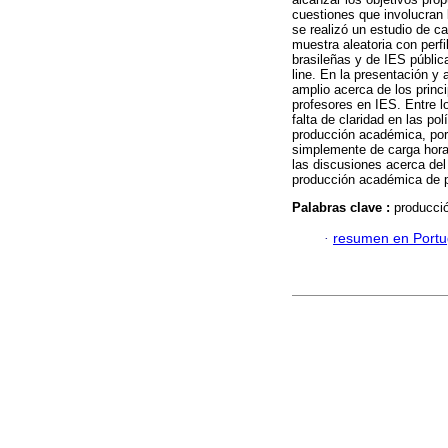
cuestiones que involucran 
se realizó un estudio de c
muestra aleatoria con perf
brasileñas y de IES públic
line. En la presentación y
amplio acerca de los prin
profesores en IES. Entre l
falta de claridad en las po
producción académica, por p
simplemente de carga horar
las discusiones acerca del
producción académica de p
Palabras clave :
producci
·
resumen en Port