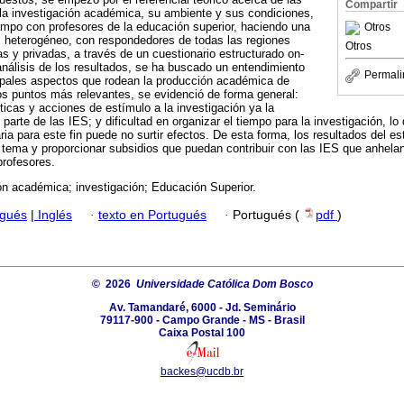
Compartir
la investigación académica, su ambiente y sus condiciones,
ampo con profesores de la educación superior, haciendo una
Otros
il heterogéneo, con respondedores de todas las regiones
Otros
as y privadas, a través de un cuestionario estructurado on-
 análisis de los resultados, se ha buscado un entendimiento
Permali
cipales aspectos que rodean la producción académica de
os puntos más relevantes, se evidenció de forma general:
líticas y acciones de estímulo a la investigación ya la
arte de las IES; y dificultad en organizar el tiempo para la investigación, l
ia para este fin puede no surtir efectos. De esta forma, los resultados del e
 tema y proporcionar subsidios que puedan contribuir con las IES que anhelan
rofesores.
ón académica; investigación; Educación Superior.
ugués
|
Inglés
·
texto en Portugués
·
Portugués (
pdf
)
© 2026
Universidade Católica Dom Bosco
Av. Tamandaré, 6000 - Jd. Seminário
79117-900 - Campo Grande - MS - Brasil
Caixa Postal 100
backes@ucdb.br