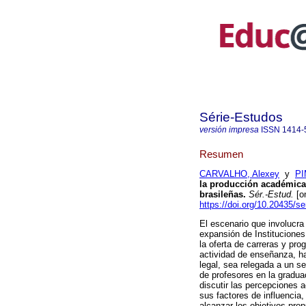
Série-Estudos
versión impresa
ISSN
1414-
Resumen
CARVALHO, Alexey
y
PI
la producción académica
brasileñas.
Sér.-Estud.
[on
https://doi.org/10.20435/s
El escenario que involucra
expansión de Instituciones
la oferta de carreras y pr
actividad de enseñanza, ha
legal, sea relegada a un s
de profesores en la graduac
discutir las percepciones 
sus factores de influencia
alcanzar los objetivos prop