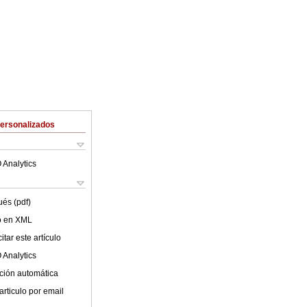
Personalizados
 Analytics
ués (pdf)
lo en XML
tar este artículo
 Analytics
ción automática
articulo por email