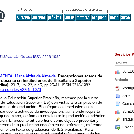
Servicios 
5138
versión On-line
ISSN
2318-1982
Revista
SciELO
MENTA, Maria Alzira de Almeida
.
Percepciones acerca de
Articulo
 docente en Instituciones de Enseñanza Superior
line]. 2017, vol.22, n.45, pp.25-41. ISSN 2318-1982.
Portug
erie-estudos.v22i45.1073
.
Articu
 a la Educación Superior Brasileña, marcado por la fuerte
 de Educación Superior (IES) con vistas a la ampliación de
Como ci
ogramas de graduación. El enfoque casi exclusivo en la
ce que la actividad de investigación, aun siendo requisito
SciELO
egundo plano, de forma a desalentar la producción académica
Traduc
ión. El presente artículo tiene como objetivo presentar y
acerca de la producción académica de profesores, así como,
Enviar 
, en el contexto de graduación de IES brasileñas. Para
uestos, se empezó por el referencial teórico acerca de las