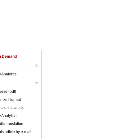
on Demand
 Analytics
uese (pdf)
 in xml format
cite this article
 Analytics
ic translation
is article by e-mail