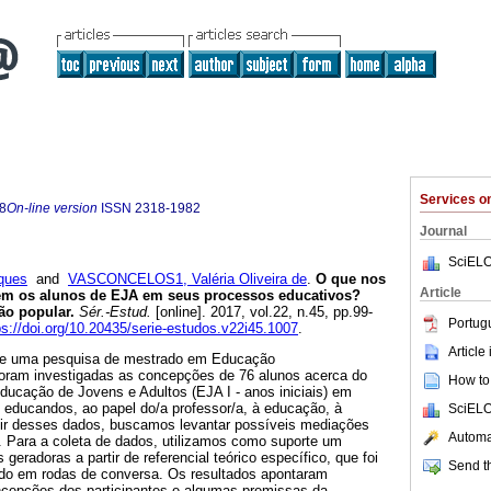
Services 
8
On-line version
ISSN
2318-1982
Journal
SciELO
ques
and
VASCONCELOS1, Valéria Oliveira de
.
O que nos
Article
em os alunos de EJA em seus processos educativos?
ão popular.
Sér.-Estud.
[online]. 2017, vol.22, n.45, pp.99-
Portug
ps://doi.org/10.20435/serie-estudos.v22i45.1007
.
Article
a de uma pesquisa de mestrado em Educação
foram investigadas as concepções de 76 alunos acerca do
How to 
ducação de Jovens e Adultos (EJA I - anos iniciais) em
 educandos, ao papel do/a professor/a, à educação, à
SciELO
artir desses dados, buscamos levantar possíveis mediações
Automat
 Para a coleta de dados, utilizamos como suporte um
geradoras a partir de referencial teórico específico, que foi
Send th
ado em rodas de conversa. Os resultados apontaram
cepções dos participantes e algumas premissas da