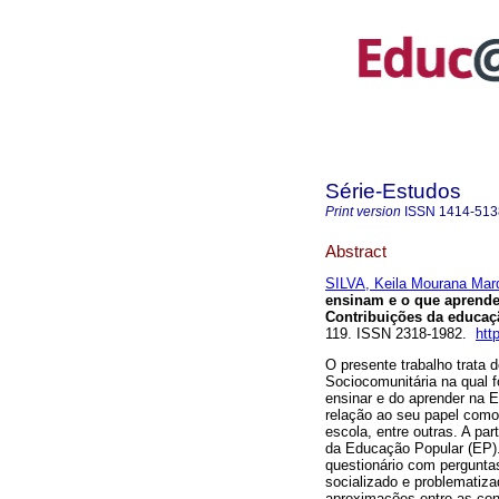
Série-Estudos
Print version
ISSN
1414-513
Abstract
SILVA, Keila Mourana Mar
ensinam e o que aprend
Contribuições da educaç
119. ISSN 2318-1982.
htt
O presente trabalho trat
Sociocomunitária na qual 
ensinar e do aprender na E
relação ao seu papel como
escola, entre outras. A p
da Educação Popular (EP).
questionário com perguntas 
socializado e problematiz
aproximações entre as con