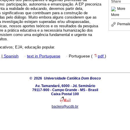
Share
mo: participação, autonomia e emancipação. A EP preconiza
ta a realidade do educando, devemos partir dela,
More
 significativas que contribuam para a construção de
More
as pelo diálogo. Muito embora alguns considerem que as
 investigação estejam superadas e/ou ultrapassadas,
Permali
icas, nossos aportes teóricos e os resultados da pesquisa
bre a prática educativa e a necessária humanização dos
rsistem como uma exigência fundamental e urgente na
ltos.
cativos; EJA; educação popular.
h
|
Spanish
·
text in Portuguese
·
Portuguese (
pdf
)
© 2026
Universidade Católica Dom Bosco
Av. Tamandaré, 6000 - Jd. Seminário
79117-900 - Campo Grande - MS - Brasil
Caixa Postal 100
backes@ucdb.br