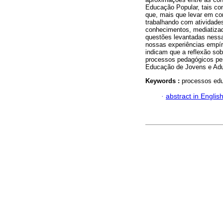
Educação Popular, tais co
que, mais que levar em con
trabalhando com atividades
conhecimentos, mediatizad
questões levantadas nessa
nossas experiências empír
indicam que a reflexão so
processos pedagógicos pe
Educação de Jovens e Adu
Keywords :
processos edu
·
abstract in Englis