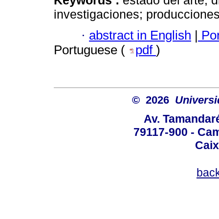
Keywords :
estado del arte; 
investigaciones; producciones
·
abstract in English
|
Por
Portuguese (
pdf
)
© 2026
Univers
Av. Tamandaré
79117-900 - Cam
Caix
bac