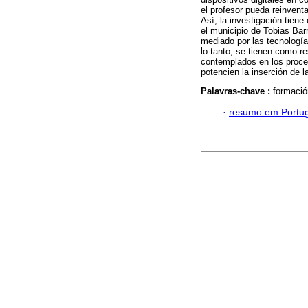
el profesor pueda reinvent
Así, la investigación tien
el municipio de Tobias Bar
mediado por las tecnologías
lo tanto, se tienen como r
contemplados en los proces
potencien la inserción de l
Palavras-chave :
formació
·
resumo em Portu