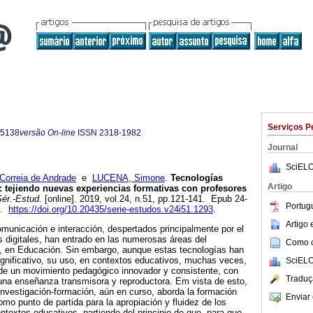
Serviços P
-5138
versão On-line
ISSN
2318-1982
Journal
SciELO
Correia de Andrade
e
LUCENA, Simone
.
Tecnologías
Artigo
n: tejiendo nuevas experiencias formativas con profesores
ér.-Estud.
[online]. 2019, vol.24, n.51, pp.121-141. Epub 24-
Portug
2.
https://doi.org/10.20435/serie-estudos.v24i51.1293
.
Artigo
municación e interacción, despertados principalmente por el
s digitales, han entrado en las numerosas áreas del
Como ci
, en Educación. Sin embargo, aunque estas tecnologías han
gnificativo, su uso, en contextos educativos, muchas veces,
SciELO
e un movimiento pedagógico innovador y consistente, con
Traduç
 una enseñanza transmisora ​​y reproductora. Em vista de esto,
 investigación-formación, aún en curso, aborda la formación
Enviar 
omo punto de partida para la apropiación y fluidez de los
ontextos educativos, partiendo del principio de que, para que