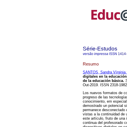
Série-Estudos
versão impressa
ISSN
1414
Resumo
SANTOS, Sandra Vírginia 
digitales en la educació
de la educación básica.
S
Out-2019. ISSN 2318-198
Los nuevos formatos de co
progreso de las tecnología
conocimiento, em especial
demostrado un potencial si
permanece desconectado d
vistas a la continuidad de
este artículo, fruto de una
continua del profesorado c
dispositivos digitales en c