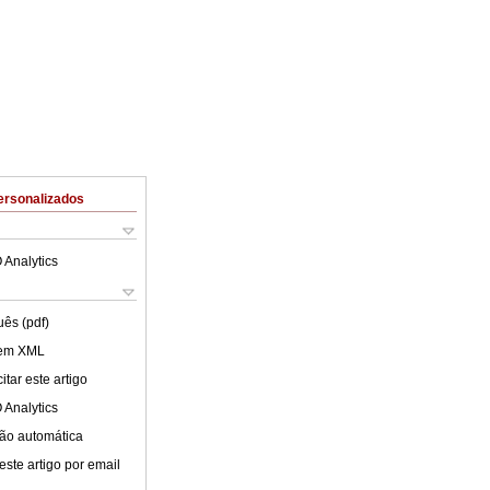
ersonalizados
 Analytics
uês (pdf)
 em XML
tar este artigo
 Analytics
ão automática
este artigo por email