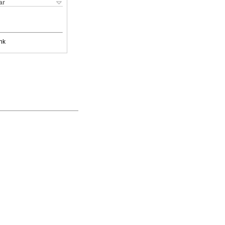
ar
nk