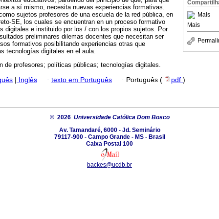
Compartilh
arse a sí mismo, necesita nuevas experiencias formativas.
e como sujetos profesores de una escuela de la red pública, en
Mais
reto-SE, los cuales se encuentran en un proceso formativo
Mais
 digitales e instituido por los / con los propios sujetos. Por
esultados preliminares dilemas docentes que necesitan ser
Permali
os formativos posibilitando experiencias otras que
as tecnologías digitales en el aula.
n de profesores; políticas públicas; tecnologías digitales.
guês
|
Inglês
·
texto em Português
·
Português (
pdf
)
© 2026
Universidade Católica Dom Bosco
Av. Tamandaré, 6000 - Jd. Seminário
79117-900 - Campo Grande - MS - Brasil
Caixa Postal 100
backes@ucdb.br