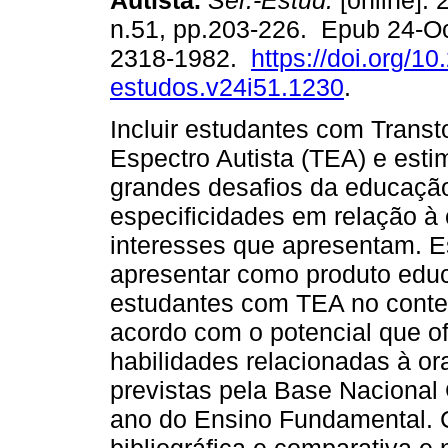
Autista.
Sér.-Estud.
[online]. 
n.51, pp.203-226. Epub 24-O
2318-1982.
https://doi.org/10
estudos.v24i51.1230
.
Incluir estudantes com Transt
Espectro Autista (TEA) e esti
grandes desafios da educação
especificidades em relação à
interesses que apresentam. E
apresentar como produto educ
estudantes com TEA no contex
acordo com o potencial que o
habilidades relacionadas à or
previstas pela Base Nacional
ano do Ensino Fundamental. 