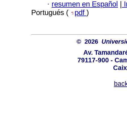
·
resumen en Español
|
I
Portugués (
pdf
)
© 2026
Univers
Av. Tamandaré
79117-900 - Cam
Caix
bac