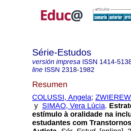
Série-Estudos
versión impresa
ISSN
1414-513
line
ISSN
2318-1982
Resumen
COLUSSI, Angela
;
ZWIEREWI
y
SIMAO, Vera Lúcia
.
Estrat
estímulo à oralidade na incl
estudantes com Transtornos