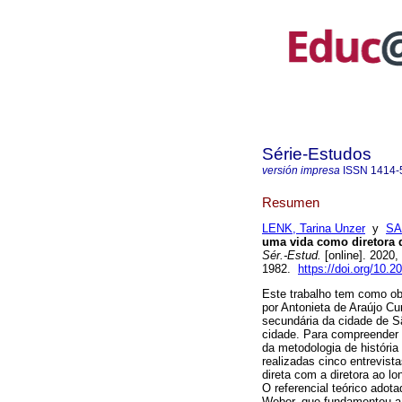
Série-Estudos
versión impresa
ISSN
1414-
Resumen
LENK, Tarina Unzer
y
SA
uma vida como diretora 
Sér.-Estud.
[online]. 2020
1982.
https://doi.org/10.
Este trabalho tem como o
por Antonieta de Araújo C
secundária da cidade de S
cidade. Para compreender e
da metodologia de história 
realizadas cinco entrevis
direta com a diretora ao l
O referencial teórico adot
Weber, que fundamentou a