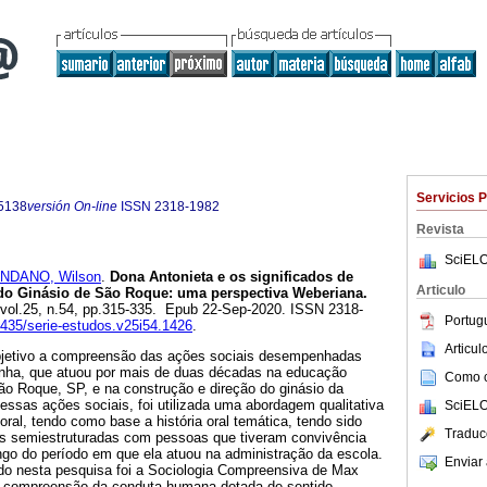
Servicios 
5138
versión On-line
ISSN
2318-1982
Revista
SciELO
NDANO, Wilson
.
Dona Antonieta e os significados de
Articulo
do Ginásio de São Roque: uma perspectiva Weberiana.
, vol.25, n.54, pp.315-335. Epub 22-Sep-2020. ISSN 2318-
Portug
20435/serie-estudos.v25i54.1426
.
Articu
bjetivo a compreensão das ações sociais desempenhadas
unha, que atuou por mais de duas décadas na educação
Como ci
ão Roque, SP, e na construção e direção do ginásio da
ssas ações sociais, foi utilizada uma abordagem qualitativa
SciELO
oral, tendo como base a história oral temática, tendo sido
Traduc
tas semiestruturadas com pessoas que tiveram convivência
ongo do período em que ela atuou na administração da escola.
Enviar 
ado nesta pesquisa foi a Sociologia Compreensiva de Max
 compreensão da conduta humana dotada de sentido.