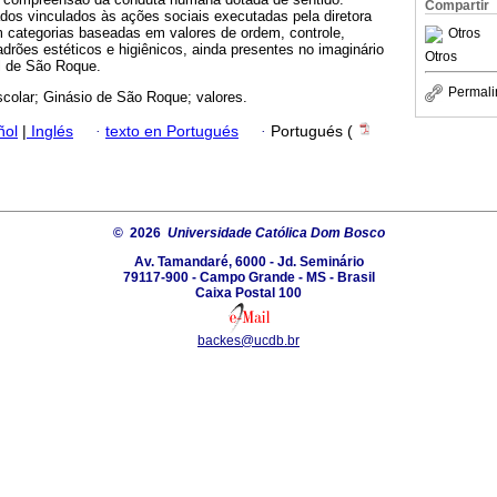
Compartir
ados vinculados às ações sociais executadas pela diretora
m categorias baseadas em valores de ordem, controle,
Otros
adrões estéticos e higiênicos, ainda presentes no imaginário
Otros
l de São Roque.
Permali
scolar; Ginásio de São Roque; valores.
ñol
|
Inglés
·
texto en Portugués
·
Portugués (
© 2026
Universidade Católica Dom Bosco
Av. Tamandaré, 6000 - Jd. Seminário
79117-900 - Campo Grande - MS - Brasil
Caixa Postal 100
backes@ucdb.br