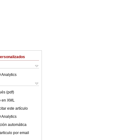
Personalizados
 Analytics
ués (pdf)
lo en XML
tar este artículo
 Analytics
ción automática
articulo por email