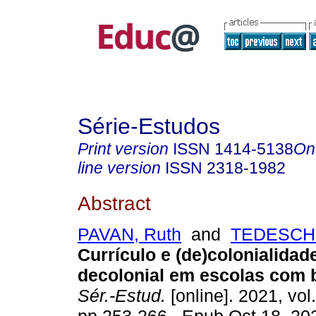
Série-Estudos
Print version
ISSN
1414-5138
On
line version
ISSN
2318-1982
Abstract
PAVAN, Ruth
and
TEDESCHI, 
Currículo e (de)colonialidad
decolonial em escolas com 
Sér.-Estud.
[online]. 2021, vol