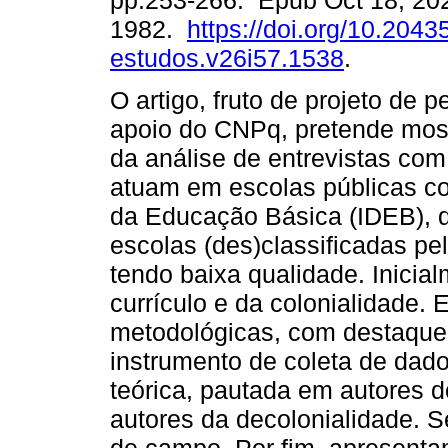
pp.253-266. Epub Oct 18, 20
1982.
https://doi.org/10.20435
estudos.v26i57.1538
.
O artigo, fruto de projeto de 
apoio do CNPq, pretende most
da análise de entrevistas com
atuam em escolas públicas c
da Educação Básica (IDEB), q
escolas (des)classificadas p
tendo baixa qualidade. Inici
currículo e da colonialidade.
metodológicas, com destaque 
instrumento de coleta de dad
teórica, pautada em autores d
autores da decolonialidade. S