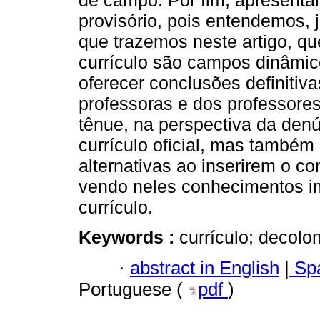
de campo. Por fim, apresenta
provisório, pois entendemos, 
que trazemos neste artigo, q
currículo são campos dinâmico
oferecer conclusões definitiv
professoras e dos professore
tênue, na perspectiva da denú
currículo oficial, mas também
alternativas ao inserirem o co
vendo neles conhecimentos im
currículo.
Keywords :
currículo; decolon
·
abstract in English
|
Spa
Portuguese (
pdf
)