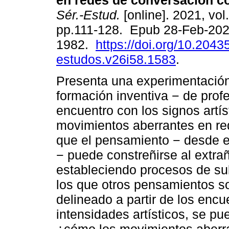
en redes de conversación c
Sér.-Estud.
[online]. 2021, vol
pp.111-128. Epub 28-Feb-202
1982.
https://doi.org/10.20435
estudos.v26i58.1583
.
Presenta una experimentació
formación inventiva − de prof
encuentro con los signos artís
movimientos aberrantes en r
que el pensamiento − desde el
− puede constreñirse al extra
estableciendo procesos de su
los que otros pensamientos s
delineado a partir de los encu
intensidades artísticos, se pu