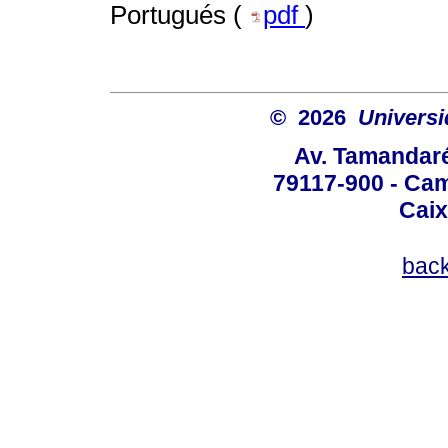
Portugués (
pdf
)
© 2026
Univers
Av. Tamandaré
79117-900 - Cam
Caix
bac