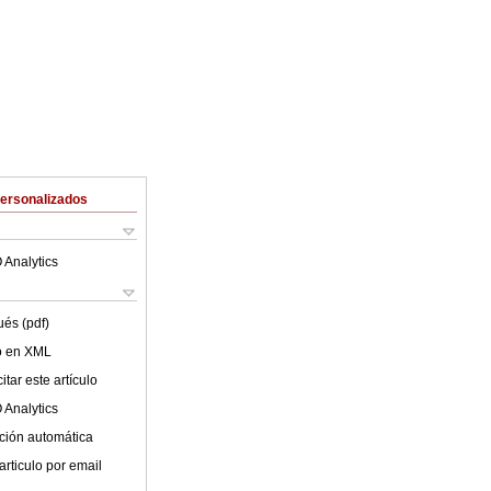
Personalizados
 Analytics
ués (pdf)
lo en XML
tar este artículo
 Analytics
ción automática
articulo por email