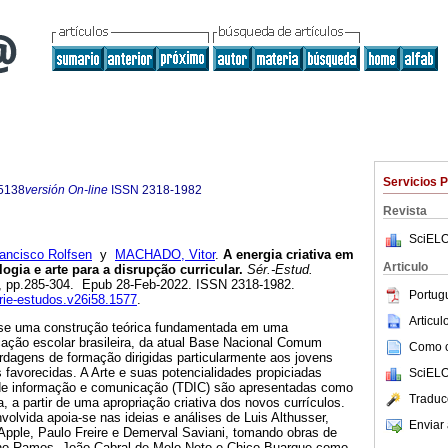
Servicios 
5138
versión On-line
ISSN
2318-1982
Revista
SciELO
ancisco Rolfsen
y
MACHADO, Vitor
.
A energia criativa em
Articulo
ogia e arte para a disrupção curricular.
Sér.-Estud.
.58, pp.285-304. Epub 28-Feb-2022. ISSN 2318-1982.
Portug
erie-estudos.v26i58.1577
.
Articu
a-se uma construção teórica fundamentada em uma
cação escolar brasileira, da atual Base Nacional Comum
Como ci
rdagens de formação dirigidas particularmente aos jovens
favorecidas. A Arte e suas potencialidades propiciadas
SciELO
s de informação e comunicação (TDIC) são apresentadas como
Traduc
a, a partir de uma apropriação criativa dos novos currículos.
volvida apoia-se nas ideias e análises de Luis Althusser,
Enviar 
Apple, Paulo Freire e Demerval Saviani, tomando obras de
iano Ramos, João Cabral de Melo Neto e Chico Buarque como