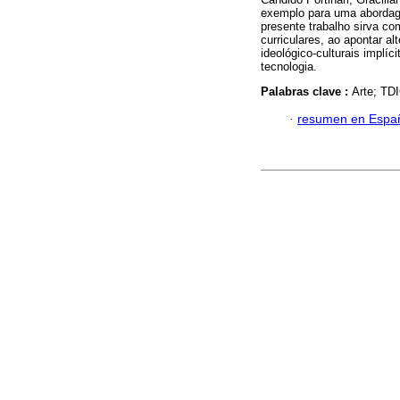
exemplo para uma abordage
presente trabalho sirva c
curriculares, ao apontar a
ideológico-culturais implíc
tecnologia.
Palabras clave :
Arte; TDI
·
resumen en Espa