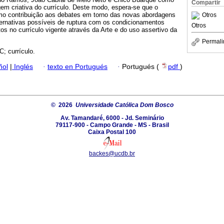
Compartir
m criativa do currículo. Deste modo, espera-se que o
omo contribuição aos debates em torno das novas abordagens
Otros
lternativas possíveis de ruptura com os condicionamentos
Otros
itos no currículo vigente através da Arte e do uso assertivo da
Permali
C; currículo.
ñol
|
Inglés
·
texto en Portugués
·
Portugués (
pdf
)
© 2026
Universidade Católica Dom Bosco
Av. Tamandaré, 6000 - Jd. Seminário
79117-900 - Campo Grande - MS - Brasil
Caixa Postal 100
backes@ucdb.br