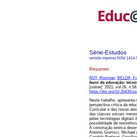
Série-Estudos
versión impresa
ISSN
1414-
Resumen
RUY, Rosimari
;
BELDA, Fr
favor da educação: tecnol
[online]. 2021, vol.26, n
https://doi.org/10.20435/s
Neste trabalho, apresent
perspectiva crítica da edu
Curricular e das novas abo
das classes sociais menos 
pelas tecnologias digitai
possibilidade de resistênci
A construção teórica desen
Antonio Gramsci, Michael 
Candido Portinari, Gracil