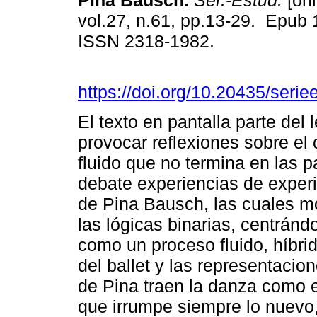
Pina Bausch.
Sér.-Estud.
[onl
vol.27, n.61, pp.13-29. Epub
ISSN 2318-1982.
https://doi.org/10.20435/seri
El texto en pantalla parte del l
provocar reflexiones sobre e
fluido que no termina en las 
debate experiencias de experi
de Pina Bausch, las cuales m
las lógicas binarias, centránd
como un proceso fluido, híbrido
del ballet y las representacio
de Pina traen la danza como e
que irrumpe siempre lo nuevo,