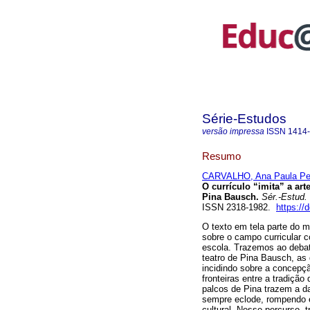
Série-Estudos
versão impressa
ISSN
1414
Resumo
CARVALHO, Ana Paula Per
O currículo “imita” a art
Pina Bausch.
Sér.-Estud.
ISSN 2318-1982.
https://
O texto em tela parte do mo
sobre o campo curricular 
escola. Trazemos ao debat
teatro de Pina Bausch, as 
incidindo sobre a concepçã
fronteiras entre a tradição
palcos de Pina trazem a d
sempre eclode, rompendo 
cultural. Nesse percurso,