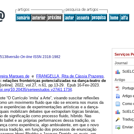
Serviços P
-5138
versão On-line
ISSN
2318-1982
Journal
SciELO
eira Marques de
e
FRANGELLA, Rita de Cássia Prazeres
.
Artigo
e: relações fronteiriças potencializadas na dança-teatro de
[online]. 2022, vol.27, n.61, pp.13-29. Epub 16-Fev-2023.
Portug
doi.org/10.20435/serieestudos.v27i61.1734
.
Artigo
te “O Currículo ‘imita’ a Arte”, visando suscitar reflexões
como um movimento fluido que não se encerra nos muros da
Como ci
e experiências de experimentações artísticas e a dança-
quais mobilizam debates que extrapolam lógicas binárias,
SciELO
o de significação como processo fluido, híbrido. Nas
Traduç
 do ballet e as próprias performances dessa tradição, os
ança como experiência, algo ambivalente, em que o novo
Enviar 
essa tradição, em função dos processos de enunciação
 trazemos Homi Bhabha e Jacques Derrida, os quais, em