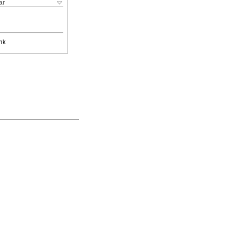
ar
nk