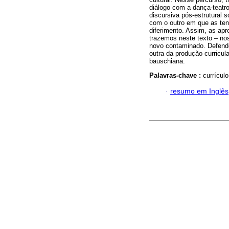
diálogo com a dança-teatr
discursiva pós-estrutural 
com o outro em que as ten
diferimento. Assim, as ap
trazemos neste texto – no
novo contaminado. Defende
outra da produção curricula
bauschiana.
Palavras-chave :
currículo
·
resumo em Inglês