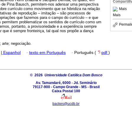
Compartilh
o de Pina Bausch, permitem-nos adensar uma perspectiva
sobre currículo como movimento que se hibridiza na relação
Mais
tativas de reprodução – imitação – são processos de
Mais
ropriações que fazemos para o campo do currículo – e que
s permitem problematizar os sentidos de currículo como um
Permali
mos, portanto, a provisoriedade e a experiência sempre
r que é sempre fronteiriça, tal qual nos propõe a dança
; arte; negociação.
|
Espanhol
·
texto em Português
·
Português (
pdf
)
© 2026
Universidade Católica Dom Bosco
Av. Tamandaré, 6000 - Jd. Seminário
79117-900 - Campo Grande - MS - Brasil
Caixa Postal 100
backes@ucdb.br