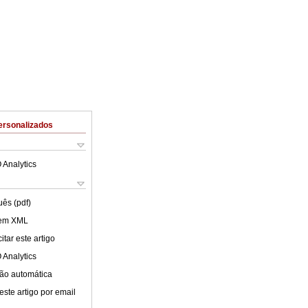
ersonalizados
 Analytics
uês (pdf)
 em XML
tar este artigo
 Analytics
ão automática
este artigo por email