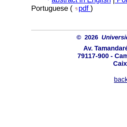
Portuguese (
pdf
)
© 2026
Univers
Av. Tamandaré
79117-900 - Cam
Caix
bac