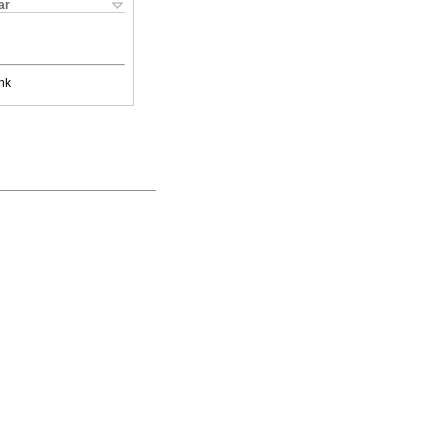
ar
nk