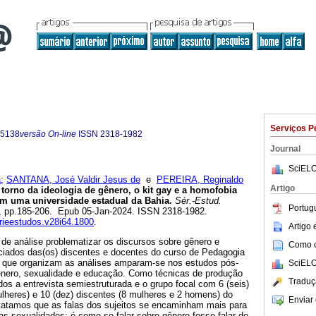
Serviços P
-5138
versão On-line
ISSN
2318-1982
Journal
SciELO
a
;
SANTANA, José Valdir Jesus de
e
PEREIRA, Reginaldo
Artigo
orno da ideologia de gênero, o kit gay e a homofobia
m uma universidade estadual da Bahia.
Sér.-Estud.
Portug
.64, pp.185-206. Epub 05-Jan-2024. ISSN 2318-1982.
erieestudos.v28i64.1800
.
Artigo
de análise problematizar os discursos sobre gênero e
Como ci
nciados das(os) discentes e docentes do curso de Pedagogia
 que organizam as análises amparam-se nos estudos pós-
SciELO
gênero, sexualidade e educação. Como técnicas de produção
Traduç
ados a entrevista semiestruturada e o grupo focal com 6 (seis)
heres) e 10 (dez) discentes (8 mulheres e 2 homens) do
Enviar 
tatamos que as falas dos sujeitos se encaminham mais para
s sexualidades; é como se falar sobre gênero fosse falar de