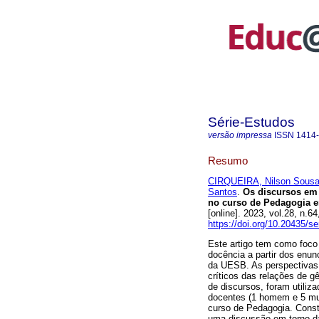
Série-Estudos
versão impressa
ISSN
1414
Resumo
CIRQUEIRA, Nilson Sous
Santos
.
Os discursos em t
no curso de Pedagogia e
[online]. 2023, vol.28, n
https://doi.org/10.20435/s
Este artigo tem como foco 
docência a partir dos enu
da UESB. As perspectivas
críticos das relações de 
de discursos, foram utiliz
docentes (1 homem e 5 mul
curso de Pedagogia. Cons
uma discussão em torno da