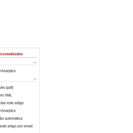
ersonalizados
 Analytics
uês (pdf)
 em XML
tar este artigo
 Analytics
ão automática
este artigo por email