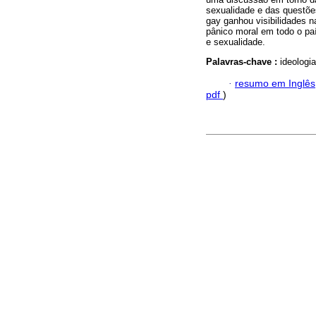
sexualidade e das questões
gay ganhou visibilidades 
pânico moral em todo o paí
e sexualidade.
Palavras-chave :
ideologi
·
resumo em Inglês
pdf
)