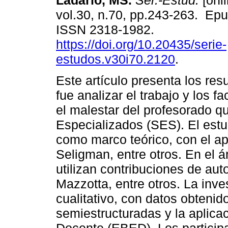
Ladário, MS.
Sér.-Estud.
[onli
vol.30, n.70, pp.243-263. Ep
ISSN 2318-1982.
https://doi.org/10.20435/serie-
estudos.v30i70.2120
.
Este artículo presenta los res
fue analizar el trabajo y los f
el malestar del profesorado q
Especializados (SES). El estu
como marco teórico, con el ap
Seligman, entre otros. En el 
utilizan contribuciones de au
Mazzotta, entre otros. La inv
cualitativo, con datos obtenid
semiestructuradas y la aplica