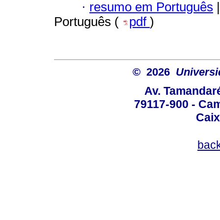
·
resumo em Português
|
Português (
pdf
)
© 2026
Univers
Av. Tamandaré
79117-900 - Cam
Caix
bac