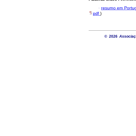
·
resumo em Portu
pdf
)
© 2026
Associaçã