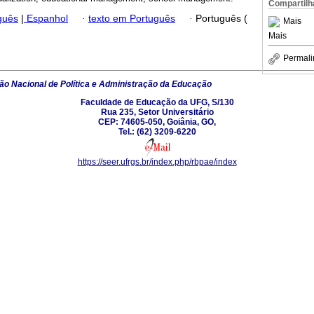
Compartilh
guês
|
Espanhol
·
texto em Português
·
Português (
Mais
Mais
Permali
o Nacional de Política e Administração da Educação
Faculdade de Educação da UFG, S/130
Rua 235, Setor Universitário
CEP: 74605-050, Goiânia, GO,
Tel.: (62) 3209-6220
https://seer.ufrgs.br/index.php/rbpae/index