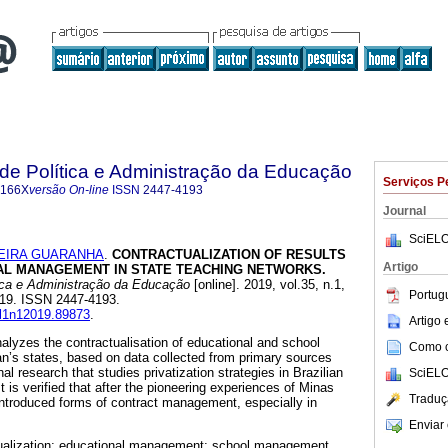
a de Política e Administração da Educação
Serviços P
-166X
versão On-line
ISSN
2447-4193
Journal
SciELO
VEIRA GUARANHA
.
CONTRACTUALIZATION OF RESULTS
Artigo
AL MANAGEMENT IN STATE TEACHING NETWORKS.
tica e Administração da Educação
[online]. 2019, vol.35, n.1,
Portug
019. ISSN 2447-4193.
ol1n12019.89873
.
Artigo
nalyzes the contractualisation of educational and school
Como ci
n’s states, based on data collected from primary sources
onal research that studies privatization strategies in Brazilian
SciELO
t is verified that after the pioneering experiences of Minas
Traduç
introduced forms of contract management, especially in
Enviar 
ualization; educational management; school management.