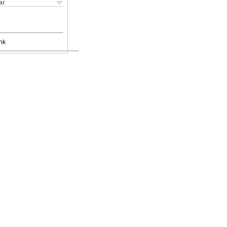
ar
nk