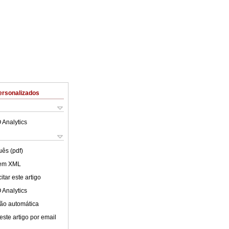
ersonalizados
 Analytics
uês (pdf)
 em XML
tar este artigo
 Analytics
ão automática
este artigo por email