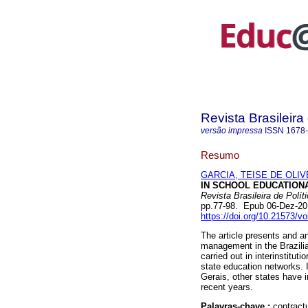
Revista Brasileir
versão impressa
ISSN
1678
Resumo
GARCIA, TEISE DE OLI
IN SCHOOL EDUCATION
Revista Brasileira de Polí
pp.77-98. Epub 06-Dez-2
https://doi.org/10.21573/v
The article presents and a
management in the Brazilia
carried out in interinstituti
state education networks. I
Gerais, other states have 
recent years.
Palavras-chave :
contract