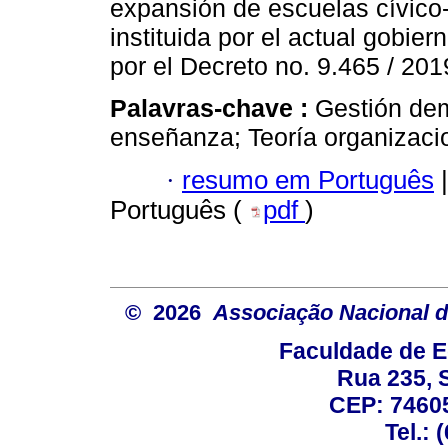
expansión de escuelas cívico-
instituida por el actual gobie
por el Decreto no. 9.465 / 201
Palavras-chave :
Gestión dem
enseñanza; Teoría organizaci
·
resumo em Português
|
Português (
pdf
)
© 2026
Associação Nacional d
Faculdade de E
Rua 235, S
CEP: 74605
Tel.: 