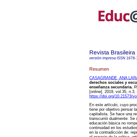
Revista Brasileir
versión impresa
ISSN
1678-
Resumen
CASAGRANDE, ANA LAR
derechos sociales y escue
enseñanza secundaria.
Re
[online]. 2019, vol.35, n.
https://doi.org/10.21573/
En este artículo, cuyo proc
tiene por objetivo pensar 
capitalista. Se hace una re
transcurrió dualmente. Se c
educación básica no rompe c
continuidad en los estudios
en la contradicción de: re
el espacio de la crítica, ar