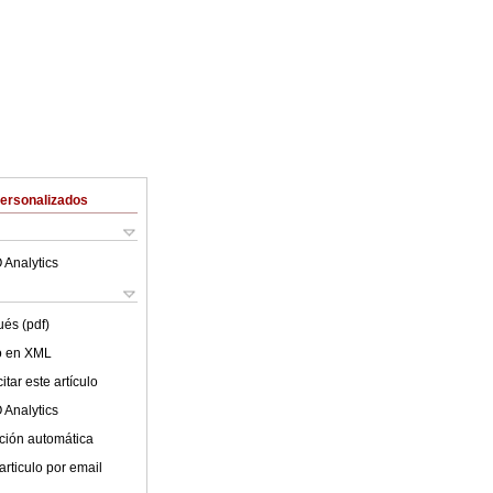
Personalizados
 Analytics
ués (pdf)
lo en XML
tar este artículo
 Analytics
ción automática
articulo por email