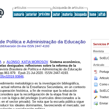
a de Política e Administração da Educação
Servicios 
166X
versión On-line
ISSN
2447-4193
Revista
SciELO
A
y
ALONSO, KATIA MOROSOV
.
Sistema económico,
Articulo
las desiguales: reflexiones sobre la reforma de la
vista Brasileira de Política e Administração da Educação
Portug
3, pp.961-979. Epub 21-Jul-2020. ISSN 2447-4193.
vol35n32019.93846
.
Articu
edimiento metodológico es la investigación bibliográfica,
Como ci
la actual reforma de la Enseñanza Secundaria, en un contexto
cuperación histórica, a fin de mostrar que la educación
SciELO
onsidera que la reconfiguración de la etapa final de la
Traduc
on la lógica del privilegio (currículos direccionados a la
 en el sector privado). Se nota que la escuela pública sigue
Enviar 
producir los ideales dominantes, favoreciendo el mercado; ser
ticulación y socialización política.