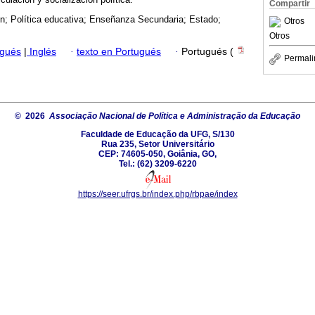
Compartir
n; Política educativa; Enseñanza Secundaria; Estado;
Otros
Otros
ugués
|
Inglés
·
texto en Portugués
·
Portugués (
Permali
© 2026
Associação Nacional de Política e Administração da Educação
Faculdade de Educação da UFG, S/130
Rua 235, Setor Universitário
CEP: 74605-050, Goiânia, GO,
Tel.: (62) 3209-6220
https://seer.ufrgs.br/index.php/rbpae/index