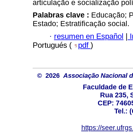
articulação e socialização polí
Palabras clave :
Educação; P
Estado; Estratificação social.
·
resumen en Español
|
I
Portugués (
pdf
)
© 2026
Associação Nacional d
Faculdade de E
Rua 235, S
CEP: 74605
Tel.: 
https://seer.ufrg