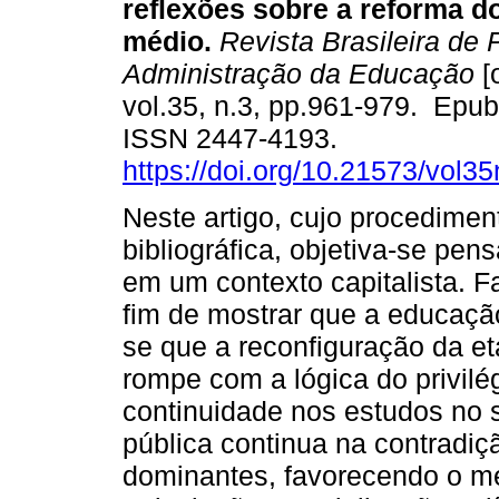
reflexões sobre a reforma d
médio.
Revista Brasileira de P
Administração da Educação
[
vol.35, n.3, pp.961-979. Epub
ISSN 2447-4193.
https://doi.org/10.21573/vol
Neste artigo, cujo procedime
bibliográfica, objetiva-se pen
em um contexto capitalista. F
fim de mostrar que a educaçã
se que a reconfiguração da e
rompe com a lógica do privilég
continuidade nos estudos no s
pública continua na contradiçã
dominantes, favorecendo o mer