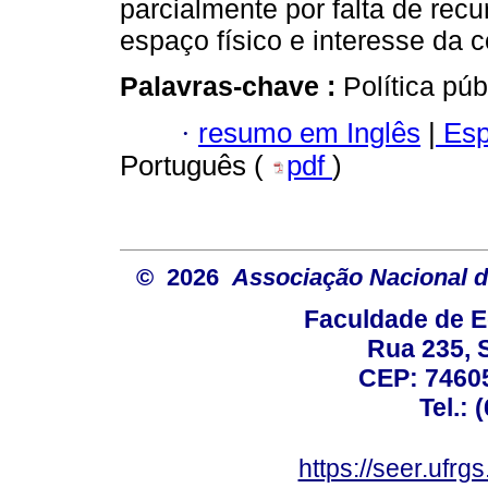
parcialmente por falta de recu
espaço físico e interesse da
Palavras-chave :
Política pú
·
resumo em Inglês
|
Esp
Português (
pdf
)
© 2026
Associação Nacional d
Faculdade de E
Rua 235, S
CEP: 74605
Tel.: 
https://seer.ufrg