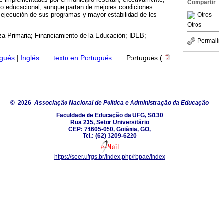
Compartir
to educacional, aunque partan de mejores condiciones:
 ejecución de sus programas y mayor estabilidad de los
Otros
Otros
a Primaria; Financiamiento de la Educación; IDEB;
Permali
ugués
|
Inglés
·
texto en Portugués
·
Portugués (
© 2026
Associação Nacional de Política e Administração da Educação
Faculdade de Educação da UFG, S/130
Rua 235, Setor Universitário
CEP: 74605-050, Goiânia, GO,
Tel.: (62) 3209-6220
https://seer.ufrgs.br/index.php/rbpae/index