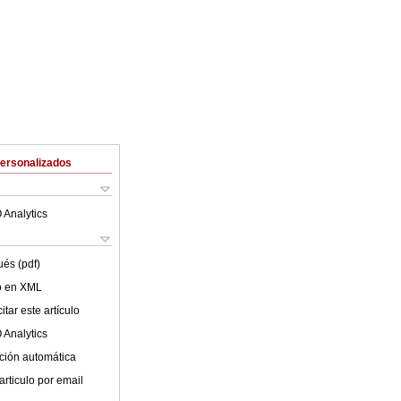
Personalizados
 Analytics
ués (pdf)
lo en XML
tar este artículo
 Analytics
ción automática
articulo por email