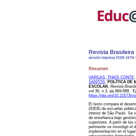
Revista Brasileir
versión impresa
ISSN
1678-
Resumen
VARGAS, THAÍS CONTE
SANTOS
.
POLÍTICA DE 
ESCOLAR.
Revista Brasil
vol.36, n.3, pp.869-888.
https://doi.org/10.21573/
El texto compara el desem
(IDEB) de escuelas públic
interior de São Paulo. Se v
de enseñanza bajo gestión 
superiores. A partir de los 
pertinente se investigó el
implementación en el lugar
educacionales formuladas 