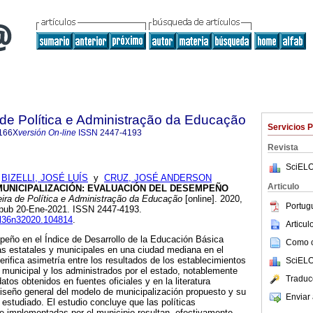
a de Política e Administração da Educação
Servicios 
166X
versión On-line
ISSN
2447-4193
Revista
SciELO
;
BIZELLI, JOSÉ LUÍS
y
CRUZ, JOSÉ ANDERSON
Articulo
MUNICIPALIZACIÓN: EVALUACIÓN DEL DESEMPEÑO
eira de Política e Administração da Educação
[online]. 2020,
Portug
 Epub 20-Ene-2021. ISSN 2447-4193.
vol36n32020.104814
.
Articu
peño en el Índice de Desarrollo de la Educación Básica
Como ci
as estatales y municipales en una ciudad mediana en el
erifica asimetría entre los resultados de los establecimientos
SciELO
municipal y los administrados por el estado, notablemente
Traduc
datos obtenidos en fuentes oficiales y en la literatura
 diseño general del modelo de municipalización propuesto y su
Enviar 
 estudiado. El estudio concluye que las políticas
e implementadas por el municipio resultan, efectivamente,