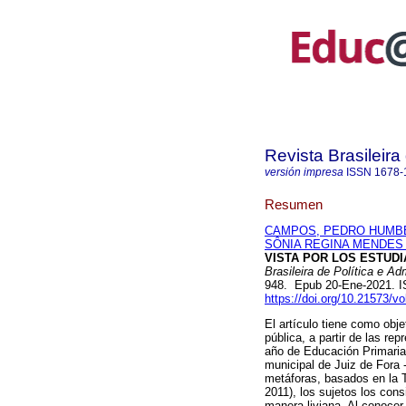
Revista Brasileir
versión impresa
ISSN
1678-
Resumen
CAMPOS, PEDRO HUMB
SÔNIA REGINA MENDES
VISTA POR LOS ESTUDI
Brasileira de Política e A
948. Epub 20-Ene-2021. 
https://doi.org/10.21573/
El artículo tiene como obje
pública, a partir de las r
año de Educación Primaria 
municipal de Juiz de Fora 
metáforas, basados ​​en l
2011), los sujetos los con
manera liviana. Al conocer 