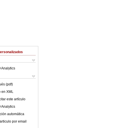
Personalizados
 Analytics
ués (pdf)
lo en XML
tar este artículo
 Analytics
ción automática
articulo por email