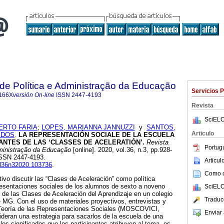
a de Política e Administração da Educação
Servicios 
166X
versión On-line
ISSN
2447-4193
Revista
SciELO
ERTO FARIA
;
LOPES, MARIANNA JANNUZZI
y
SANTOS,
Articulo
 DOS
.
LA REPRESENTACIÓN SOCIALE DE LA ESCUELA
ANTES DE LAS ‘CLASSES DE ACELERATIÓN’.
Revista
Portug
dministração da Educação
[online]. 2020, vol.36, n.3, pp.928-
ISSN 2447-4193.
Articu
vol36n32020.103736
.
Como ci
tivo discutir las “Clases de Aceleración” como política
epresentaciones sociales de los alumnos de sexto a noveno
SciELO
de las Clases de Aceleración del Aprendizaje en un colegio
Traduc
- MG. Con el uso de materiales proyectivos, entrevistas y
a Teoría de las Representaciones Sociales (MOSCOVICI,
Enviar 
sideran una estrategia para sacarlos de la escuela de una
los significados que los participantes atribuyen al tema, es