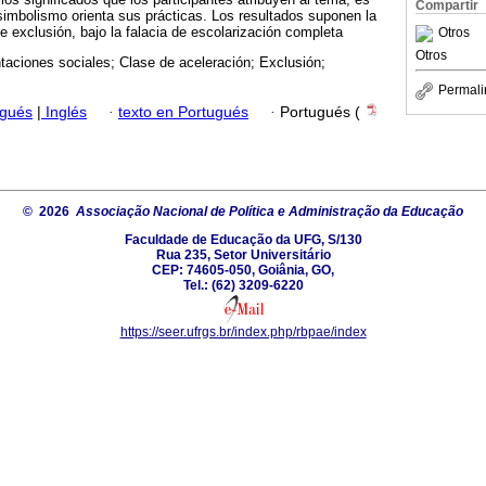
Compartir
simbolismo orienta sus prácticas. Los resultados suponen la
e exclusión, bajo la falacia de escolarización completa
Otros
Otros
aciones sociales; Clase de aceleración; Exclusión;
Permali
ugués
|
Inglés
·
texto en Portugués
·
Portugués (
© 2026
Associação Nacional de Política e Administração da Educação
Faculdade de Educação da UFG, S/130
Rua 235, Setor Universitário
CEP: 74605-050, Goiânia, GO,
Tel.: (62) 3209-6220
https://seer.ufrgs.br/index.php/rbpae/index