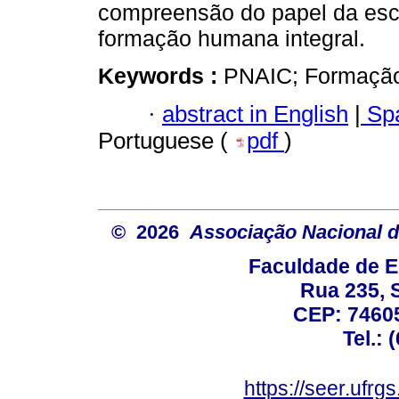
compreensão do papel da esc
formação humana integral.
Keywords :
PNAIC; Formação 
·
abstract in English
|
Spa
Portuguese (
pdf
)
© 2026
Associação Nacional d
Faculdade de E
Rua 235, S
CEP: 74605
Tel.: 
https://seer.ufrg