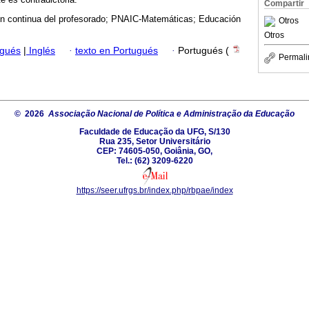
Compartir
n continua del profesorado; PNAIC-Matemáticas; Educación
Otros
Otros
ugués
|
Inglés
·
texto en Portugués
·
Portugués (
Permali
© 2026
Associação Nacional de Política e Administração da Educação
Faculdade de Educação da UFG, S/130
Rua 235, Setor Universitário
CEP: 74605-050, Goiânia, GO,
Tel.: (62) 3209-6220
https://seer.ufrgs.br/index.php/rbpae/index