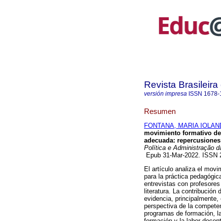
Revista Brasileir
versión impresa
ISSN
1678-
Resumen
FONTANA, MARIA IOLAN
movimiento formativo del
adecuada: repercusiones 
Política e Administração 
Epub 31-Mar-2022. ISSN
El artículo analiza el mov
para la práctica pedagógica
entrevistas con profesores 
literatura. La contribución
evidencia, principalmente,
perspectiva de la competen
programas de formación, la
formación y la labor docent