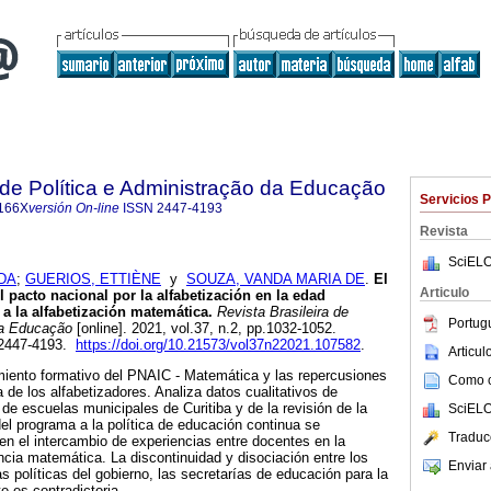
a de Política e Administração da Educação
Servicios 
166X
versión On-line
ISSN
2447-4193
Revista
SciELO
DA
;
GUERIOS, ETTIÈNE
y
SOUZA, VANDA MARIA DE
.
El
Articulo
 pacto nacional por la alfabetización en la edad
a la alfabetización matemática.
Revista Brasileira de
Portug
da Educação
[online]. 2021, vol.37, n.2, pp.1032-1052.
 2447-4193.
https://doi.org/10.21573/vol37n22021.107582
.
Articu
imiento formativo del PNAIC - Matemática y las repercusiones
Como ci
 de los alfabetizadores. Analiza datos cualitativos de
de escuelas municipales de Curitiba y de la revisión de la
SciELO
 del programa a la política de educación continua se
Traduc
 en el intercambio de experiencias entre docentes en la
cia matemática. La discontinuidad y disociación entre los
Enviar 
s políticas del gobierno, las secretarías de educación para la
e es contradictoria.