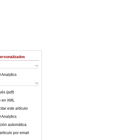
Personalizados
 Analytics
ués (pdf)
lo en XML
tar este artículo
 Analytics
ción automática
articulo por email