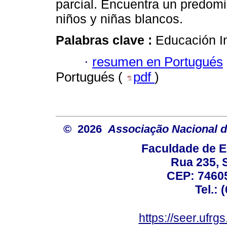
parcial. Encuentra un predomin
niños y niñas blancos.
Palabras clave :
Educación In
·
resumen en Portugués
Portugués (
pdf
)
© 2026
Associação Nacional d
Faculdade de E
Rua 235, S
CEP: 74605
Tel.: 
https://seer.ufrg