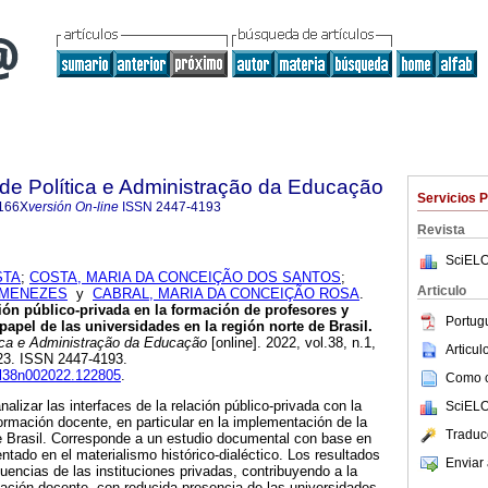
a de Política e Administração da Educação
Servicios 
166X
versión On-line
ISSN
2447-4193
Revista
SciELO
STA
;
COSTA, MARIA DA CONCEIÇÃO DOS SANTOS
;
Articulo
 MENEZES
y
CABRAL, MARIA DA CONCEIÇÃO ROSA
.
ción público-privada en la formación de profesores y
Portug
papel de las universidades en la región norte de Brasil.
tica e Administração da Educação
[online]. 2022, vol.38, n.1,
Articu
23. ISSN 2447-4193.
vol38n002022.122805
.
Como ci
alizar las interfaces de la relación público-privada con la
SciELO
formación docente, en particular en la implementación de la
Traduc
e Brasil. Corresponde a un estudio documental con base en
ntado en el materialismo histórico-dialéctico. Los resultados
Enviar 
fluencias de las instituciones privadas, contribuyendo a la
mación docente, con reducida presencia de las universidades.