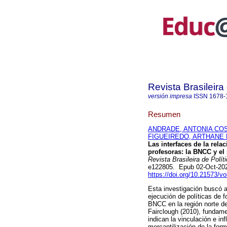
Revista Brasileir
versión impresa
ISSN
1678-
Resumen
ANDRADE, ANTONIA CO
FIGUEIREDO, ARTHANE
Las interfaces de la rela
profesoras: la BNCC y el 
Revista Brasileira de Polí
e122805. Epub 02-Oct-20
https://doi.org/10.21573/
Esta investigación buscó an
ejecución de políticas de 
BNCC en la región norte d
Fairclough (2010), fundame
indican la vinculación e in
mercantilización de la for