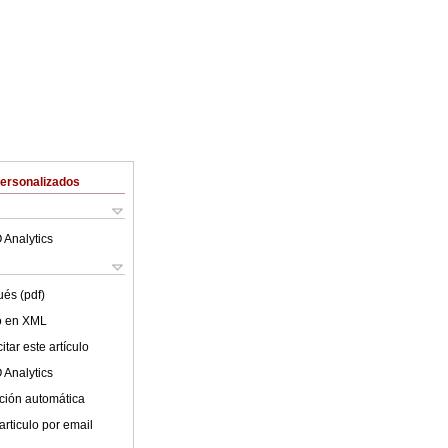
Personalizados
 Analytics
ués (pdf)
lo en XML
tar este artículo
 Analytics
ción automática
articulo por email