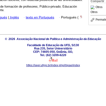
Compartir
 de formación de profesores; Público-privado; Educación
Otros
rte.
Otros
ugués
|
Inglés
·
texto en Portugués
·
Portugués (
Permali
© 2026
Associação Nacional de Política e Administração da Educação
Faculdade de Educação da UFG, S/130
Rua 235, Setor Universitário
CEP: 74605-050, Goiânia, GO,
Tel.: (62) 3209-6220
https://seer.ufrgs.br/index.php/rbpae/index