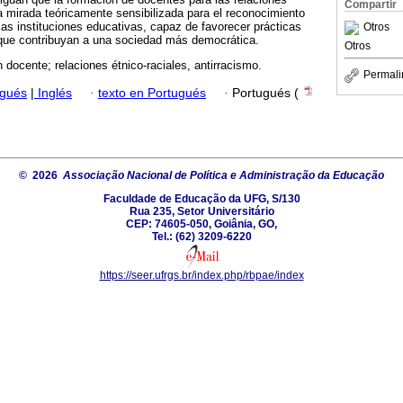
Compartir
na mirada teóricamente sensibilizada para el reconocimiento
las instituciones educativas, capaz de favorecer prácticas
Otros
 que contribuyan a una sociedad más democrática.
Otros
 docente; relaciones étnico-raciales, antirracismo.
Permali
ugués
|
Inglés
·
texto en Portugués
·
Portugués (
© 2026
Associação Nacional de Política e Administração da Educação
Faculdade de Educação da UFG, S/130
Rua 235, Setor Universitário
CEP: 74605-050, Goiânia, GO,
Tel.: (62) 3209-6220
https://seer.ufrgs.br/index.php/rbpae/index