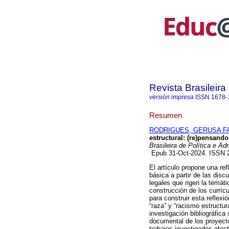
Revista Brasileir
versión impresa
ISSN
1678-
Resumen
RODRIGUES, GERUSA F
estructural: (re)pensand
Brasileira de Política e A
Epub 31-Oct-2024. ISSN
El artículo propone una re
básica a partir de las disc
legales que rigen la temáti
construcción de los curríc
para construir esta reflex
“raza” y “racismo estructu
investigación bibliográfica
documental de los proyecto
trabajos investigados ates