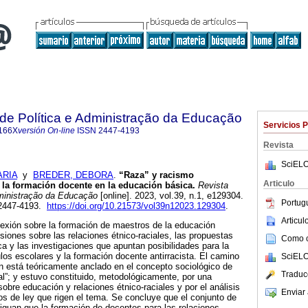
a de Política e Administração da Educação
Servicios 
166X
versión On-line
ISSN
2447-4193
Revista
SciELO
ARIA
y
BREDER, DEBORA
.
“Raza” y racismo
Articulo
o la formación docente en la educación básica.
Revista
dministração da Educação
[online]. 2023, vol.39, n.1, e129304.
Portug
 2447-4193.
https://doi.org/10.21573/vol39n12023.129304
.
Articu
flexión sobre la formación de maestros de la educación
usiones sobre las relaciones étnico-raciales, las propuestas
Como ci
ca y las investigaciones que apuntan posibilidades para la
ulos escolares y la formación docente antirracista. El camino
SciELO
ión está teóricamente anclado en el concepto sociológico de
Traduc
ral”; y estuvo constituido, metodológicamente, por una
 sobre educación y relaciones étnico-raciales y por el análisis
Enviar 
s de ley que rigen el tema. Se concluye que el conjunto de
tiguan que la formación de docentes para las relaciones