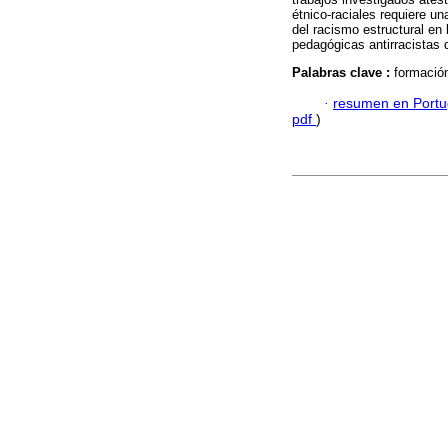
étnico-raciales requiere u
del racismo estructural en 
pedagógicas antirracistas
Palabras clave :
formación
·
resumen en Port
pdf
)