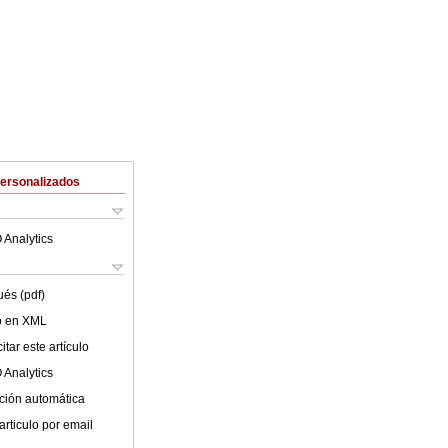
Personalizados
 Analytics
ués (pdf)
lo en XML
tar este artículo
 Analytics
ción automática
articulo por email