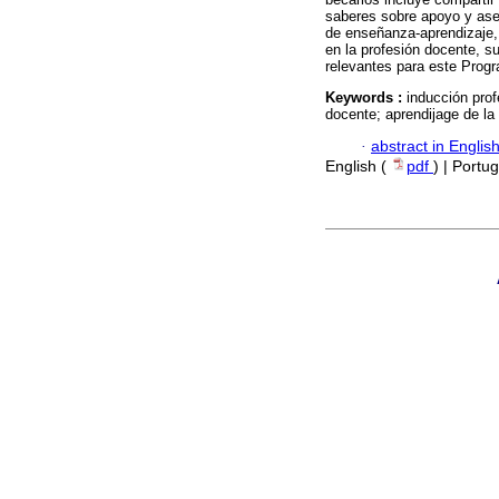
saberes sobre apoyo y ase
de enseñanza-aprendizaje, 
en la profesión docente, s
relevantes para este Prog
Keywords :
inducción prof
docente; aprendijage de l
·
abstract in Englis
English (
pdf
) | Portu