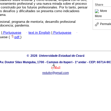
soramiento profesional y una nueva mirada sobre el proceso
Share
construido por los futuros profesionales. Por lo tanto, pensar
More
us desafíos y dificultades se presenta como indicadores
rama.
More
esional; programa de mentoría; desarrollo profesional
Permali
a docencia; pandemia.
h
|
Portuguese
·
text in English
|
Portuguese
·
guese (
pdf
)
© 2026
Universidade Estadual do Ceará
Av. Doutor Silas Munguba, 1700 - Campus do Itaperi - 1º andar - CEP: 60714-90
redufor@gmail.com