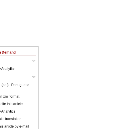
on Demand
 Analytics
 (pdf)
| Portuguese
 in xml format
cite this article
 Analytics
ic translation
is article by e-mail