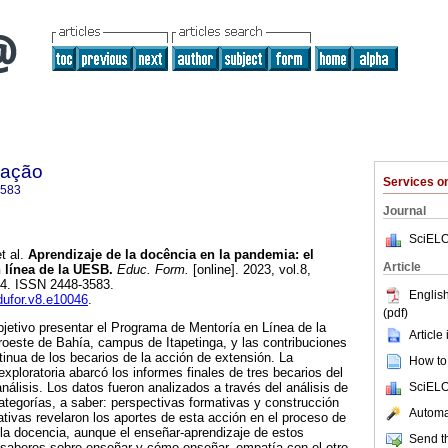
mação
Services 
3583
Journal
SciELO
t al.
Aprendizaje de la docência en la pandemia: el
Article
 línea de la UESB.
Educ. Form.
[online]. 2023, vol.8,
24. ISSN 2448-3583.
English
edufor.v8.e10046
.
(pdf)
bjetivo presentar el Programa de Mentoría en Línea de la
Article
roeste de Bahía, campus de Itapetinga, y las contribuciones
ntinua de los becarios de la acción de extensión. La
How to 
 exploratoria abarcó los informes finales de tres becarios del
SciELO
álisis. Los datos fueron analizados a través del análisis de
categorías, a saber: perspectivas formativas y construcción
Automat
ativas revelaron los aportes de esta acción en el proceso de
la docencia, aunque el enseñar-aprendizaje de estos
Send th
 saberes sobre enseñar y cómo enseñar, empatía con el otro,