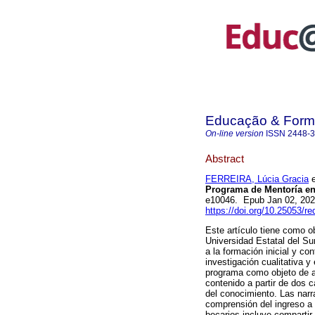
Educação & For
On-line version
ISSN
2448-
Abstract
FERREIRA, Lúcia Gracia
e
Programa de Mentoría en
e10046. Epub Jan 02, 20
https://doi.org/10.25053/r
Este artículo tiene como o
Universidad Estatal del Su
a la formación inicial y co
investigación cualitativa y
programa como objeto de an
contenido a partir de dos 
del conocimiento. Las narr
comprensión del ingreso a 
becarios incluye compartir