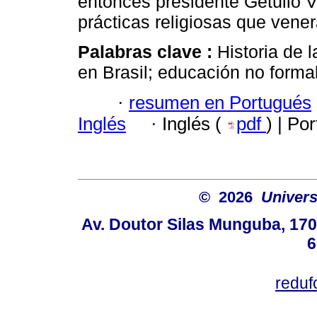
entonces presidente Getúlio 
prácticas religiosas que vener
Palabras clave :
Historia de 
en Brasil; educación no formal
·
resumen en Portugués
Inglés
·
Inglés (
pdf
) | Po
© 2026
Univers
Av. Doutor Silas Munguba, 1700
6
redu