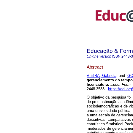
Educação & For
On-line version
ISSN
2448-
Abstract
VIEIRA, Gabriela
and
GO
gerenciamento do tempo 
licenciatura.
Educ. Form.
2448-3583.
https://doi.or
O objetivo da pesquisa fo
de procrastinação acadêmic
sociodemográficas e de vi
uma universidade pública,
a uma escala de gerenciam
descritivas, comparativas 
estatístico Statistical Pa
moderados de gerenciamen
estatisticamente signific