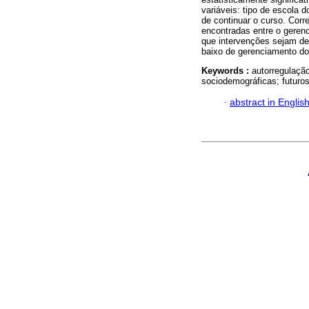
variáveis: tipo de escola 
de continuar o curso. Corr
encontradas entre o geren
que intervenções sejam d
baixo de gerenciamento d
Keywords :
autorregulaçã
sociodemográficas; futuros
·
abstract in Englis