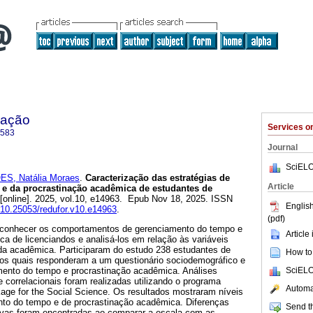
mação
Services 
3583
Journal
SciELO
ES, Natália Moraes
.
Caracterização das estratégias de
Article
e da procrastinação acadêmica de estudantes de
[online]. 2025, vol.10, e14963. Epub Nov 18, 2025. ISSN
English
g/10.25053/redufor.v10.e14963
.
(pdf)
i conhecer os comportamentos de gerenciamento do tempo e
Article
a de licenciandos e analisá-los em relação às variáveis
da acadêmica. Participaram do estudo 238 estudantes de
How to 
 os quais responderam a um questionário sociodemográfico e
SciELO
ento do tempo e procrastinação acadêmica. Análises
e correlacionais foram realizadas utilizando o programa
Automat
ckage for the Social Science. Os resultados mostraram níveis
to do tempo e de procrastinação acadêmica. Diferenças
Send th
ativas foram encontradas ao comparar a escala com as