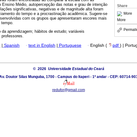
do Ensino Médio, autopercepção das notas e grau de intenção
Share
elações significativas, negativas e de magnitude alta foram
More
ciamento do tempo e a procrastinação acadêmica. Sugere-se
esenvolvidas com os grupos que apresentaram escores mais
More
o tempo.
Permali
o da aprendizagem; hábitos de estudo; variáveis
 professores.
h
|
Spanish
·
text in English
|
Portuguese
·
English (
pdf
) | Port
© 2026
Universidade Estadual do Ceará
Av. Doutor Silas Munguba, 1700 - Campus do Itaperi - 1º andar - CEP: 60714-90
redufor@gmail.com