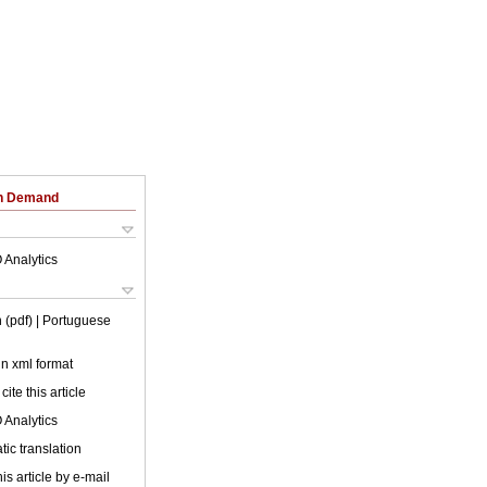
on Demand
 Analytics
 (pdf)
| Portuguese
 in xml format
cite this article
 Analytics
ic translation
is article by e-mail