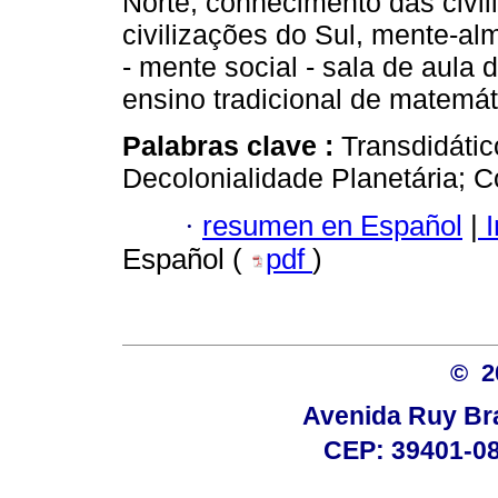
Norte, conhecimento das civi
civilizações do Sul, mente-al
- mente social - sala de aula d
ensino tradicional de matemát
Palabras clave :
Transdidáti
Decolonialidade Planetária; 
·
resumen en Español
|
I
Español (
pdf
)
© 
Avenida Ruy Brag
CEP: 39401-08