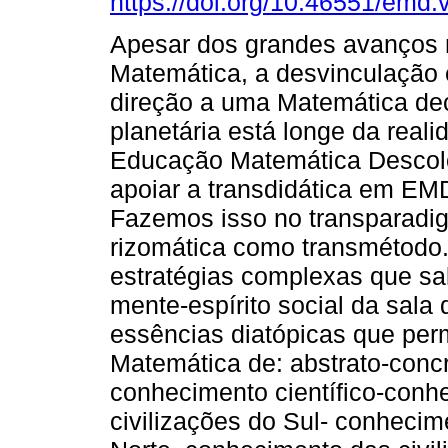
https://doi.org/10.46551/emd
Apesar dos grandes avanços n
Matemática, a desvinculação 
direção a uma Matemática dec
planetária está longe da real
Educação Matemática Descol
apoiar a transdidática em EM
Fazemos isso no transparadi
rizomática como transmétodo.
estratégias complexas que s
mente-espírito social da sala 
essências diatópicas que pe
Matemática de: abstrato-concre
conhecimento científico-conh
civilizações do Sul- conhecim