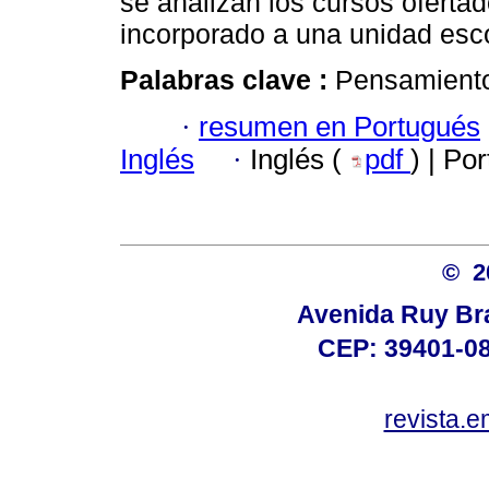
se analizan los cursos oferta
incorporado a una unidad esco
Palabras clave :
Pensamiento
·
resumen en Portugués
Inglés
·
Inglés (
pdf
) | Po
© 
Avenida Ruy Brag
CEP: 39401-08
revista.